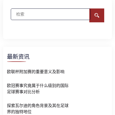
最新资讯
欧联杯附加赛的重要意义及影响
欧冠赛事究竟属于什么级别的国际
足球赛事对比分析
探索瓦尔迪的角色背景及其在足球
界的独特地位