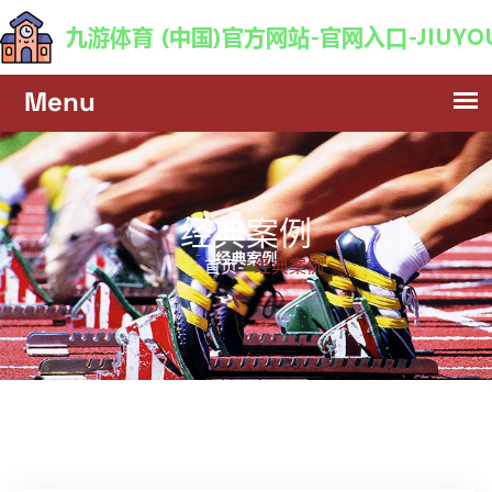
经典案例
经典案例
首页-