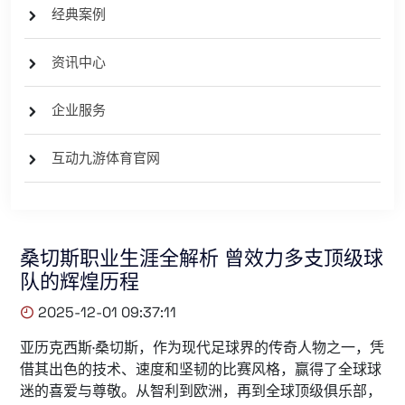
经典案例
资讯中心
企业服务
互动九游体育官网
桑切斯职业生涯全解析 曾效力多支顶级球
队的辉煌历程
2025-12-01 09:37:11
亚历克西斯·桑切斯，作为现代足球界的传奇人物之一，凭
借其出色的技术、速度和坚韧的比赛风格，赢得了全球球
迷的喜爱与尊敬。从智利到欧洲，再到全球顶级俱乐部，