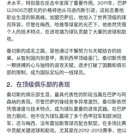
术水平，特别是在反击中发挥了重要作用。2011年，巴萨
以2600万欧元的价格将他从乌迪内斯引进，这标志着他
职业生涯的新高峰。加盟巴萨后，他加入了世界顶级的球
员阵容，尽管在梅西、哈维等球星的光芒下，他依然凭借
个人的技术特点，在进攻端为球队贡献了大量的进球和助
攻。
桑切斯的成名之路，是他通过不懈努力与天赋结合的结
果。从智利国内到意甲，再到西甲顶级豪门，桑切斯凭借
一颗拼搏的心与独特的进攻天赋，逐步打破了国籍和俱乐
部的限制，成为国际足坛的一线球员。
2、在顶级俱乐部的表现
桑切斯的俱乐部生涯，最具代表性的阶段当属在巴萨与阿
森纳的表现。尽管巴萨的锋线竞争异常激烈，桑切斯依然
凭借速度与技术特点，成为球队重要的进攻武器。在巴萨
效力期间，他不仅为球队赢得了多个西甲冠军和欧洲冠
军，还与梅西、法布雷加斯等球员配合默契，在多场比赛
中贡献关键进球和助攻。尤其是在2012-2013赛季，他以