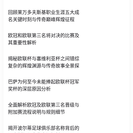
回顾莱万多夫斯基职业生涯五大成
名关键时刻与传奇巅峰辉煌征程
欧冠和欧联第三名将对决的比赛及
其重要性解析
揭秘欧联杯与塞维利亚杯之间错综
复杂的辉煌渊源与传奇故事全景探
巴萨为何至今未能捧起欧联杯冠军
奖杯的深层原因分析
全面解析欧冠及欧联第三名晋级与
附加赛流程说明与规则细节
揭开波尔蒂足球俱乐部名称背后的