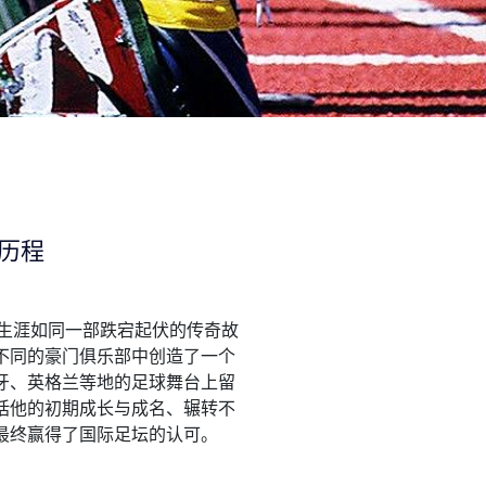
历程
业生涯如同一部跌宕起伏的传奇故
不同的豪门俱乐部中创造了一个
牙、英格兰等地的足球舞台上留
括他的初期成长与成名、辗转不
最终赢得了国际足坛的认可。