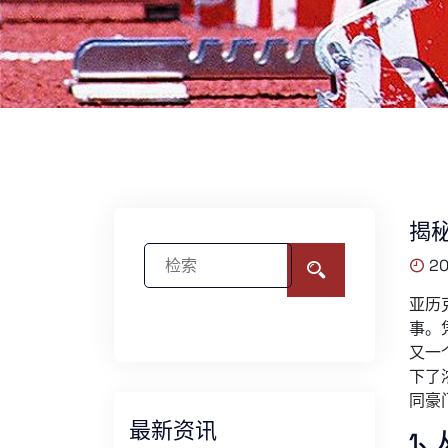
揭
20
亚历
事。
又一
下了
同豪
最新资讯
1、