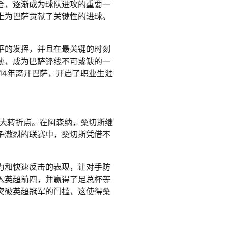
合，逐渐成为球队进攻的重要一
上为巴萨贡献了关键性的进球。
平的发挥，并且在最关键的时刻
胁，成为巴萨锋线不可或缺的一
14年离开巴萨，开启了职业生涯
一大转折点。在阿森纳，桑切斯继
争激烈的联赛中，桑切斯凭借不
力和快速反击的表现，让对手防
入英超前四，并赢得了足总杯等
突破英超冠军的门槛，这使得桑