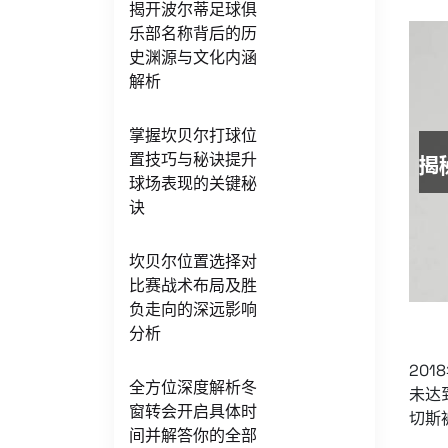
揭开波尔蒂足球俱
乐部名称背后的历
史渊源与文化内涵
解析
掌握坎贝尔打球位
置技巧与秘诀提升
球场表现的关键秘
诀
坎贝尔位置选择对
比赛战术布局及胜
负走向的深远影响
分析
20
全方位深度解析冬
未达
窗转会开启具体时
切斯
间并解答你的全部