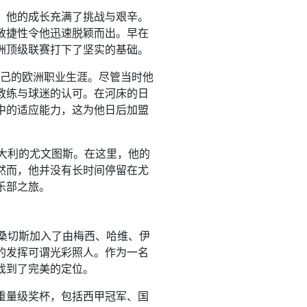
，他的成长充满了挑战与艰辛。
敏捷性令他迅速脱颖而出。早在
洲顶级联赛打下了坚实的基础。
自己的欧洲职业生涯。尽管当时他
教练与球迷的认可。在河床的日
中的适应能力，这为他日后加盟
意大利的尤文图斯。在这里，他的
然而，他并没有长时间停留在尤
乐部之旅。
，桑切斯加入了由梅西、哈维、伊
的发挥可谓光彩照人。作为一名
找到了完美的定位。
重量级奖杯，包括西甲冠军、国