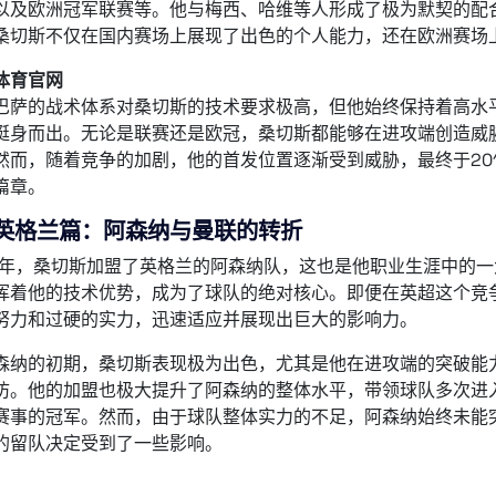
以及欧洲冠军联赛等。他与梅西、哈维等人形成了极为默契的配
桑切斯不仅在国内赛场上展现了出色的个人能力，还在欧洲赛场
体育官网
巴萨的战术体系对桑切斯的技术要求极高，但他始终保持着高水
挺身而出。无论是联赛还是欧冠，桑切斯都能够在进攻端创造威
然而，随着竞争的加剧，他的首发位置逐渐受到威胁，最终于20
篇章。
英格兰篇：阿森纳与曼联的转折
14年，桑切斯加盟了英格兰的阿森纳队，这也是他职业生涯中的
挥着他的技术优势，成为了球队的绝对核心。即便在英超这个竞
努力和过硬的实力，迅速适应并展现出巨大的影响力。
森纳的初期，桑切斯表现极为出色，尤其是他在进攻端的突破能
防。他的加盟也极大提升了阿森纳的整体水平，带领球队多次进
赛事的冠军。然而，由于球队整体实力的不足，阿森纳始终未能
的留队决定受到了一些影响。