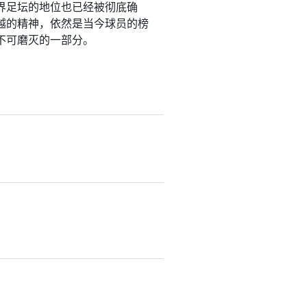
界足坛的地位也已经被彻底确
越的精神，依然是当今球员的榜
不可磨灭的一部分。