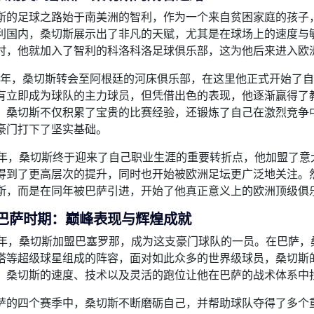
斯的足球之路始于南美洲的智利，作为一个来自贫困家庭的孩子
利国内，桑切斯展示出了非凡的天赋，尤其是在球场上的速度与
时，他就加入了智利的科洛科洛足球俱乐部，这为他后来进入欧
07年，桑切斯转会至阿根廷的河床俱乐部，在这里他正式开始了
有立即成为球队的主力球员，但凭借出色的表现，他逐渐赢得了
，桑切斯不仅积累了宝贵的比赛经验，还锻炼了自己在激烈竞争
豪门打下了坚实基础。
11年，桑切斯终于迎来了自己职业生涯的重要转折点，他加盟了
得到了更高层次的提升，同时也开始被欧洲足坛更广泛地关注。
斯，而是在同年被巴萨引进，开始了他真正意义上的欧洲顶级俱
巴萨时期：巅峰表现与辉煌成就
11年，桑切斯加盟巴塞罗那，成为这支豪门球队的一员。在巴萨
塔等超级球星组成的阵容，面对如此众多的世界级球员，桑切斯
，桑切斯的速度、技术以及灵活的跑位让他在巴萨的战术体系中
萨的四个赛季中，桑切斯不断磨砺自己，并帮助球队夺得了多个