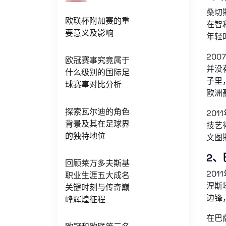
桑切
欧联杯附加赛的重
在智
要意义及影响
年轻
20
欧冠赛事究竟属于
并没
什么级别的国际足
子里
球赛事对比分析
欧洲
探索瓦尔迪的角色
20
背景及其在足球界
技艺
的独特地位
文图
2、
回顾莱万多夫斯基
20
职业生涯五大成名
涅斯
关键时刻与传奇巅
边锋
峰辉煌征程
在巴