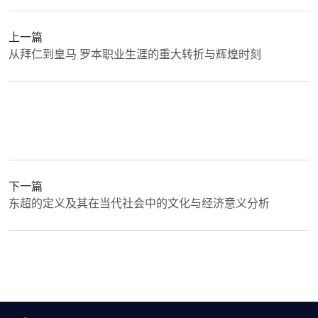
上一篇
从拜仁到皇马 罗本职业生涯的重大转折与辉煌时刻
下一篇
东超的定义及其在当代社会中的文化与经济意义分析