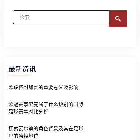
最新资讯
欧联杯附加赛的重要意义及影响
欧冠赛事究竟属于什么级别的国际
足球赛事对比分析
探索瓦尔迪的角色背景及其在足球
界的独特地位