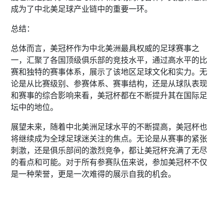
成为了中北美足球产业链中的重要一环。
总结：
总体而言，美冠杯作为中北美洲最具权威的足球赛事之
一，汇聚了各国顶级俱乐部的竞技水平，通过高水平的比
赛和独特的赛事体系，展示了该地区足球文化和实力。无
论是从比赛级别、参赛体系、赛事结构，还是从球队表现
和赛事的综合影响来看，美冠杯都在不断提升其在国际足
坛中的地位。
展望未来，随着中北美洲足球水平的不断提高，美冠杯也
将继续成为全球足球迷关注的焦点。无论是从赛事的紧张
刺激，还是俱乐部间的激烈竞争，都让美冠杯充满了无尽
的看点和可能。对于所有参赛队伍来说，参加美冠杯不仅
是一种荣誉，更是一次难得的展示自我的机会。