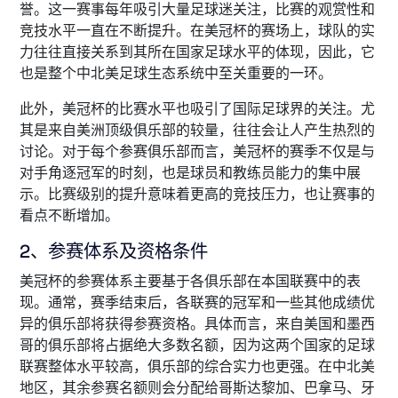
誉。这一赛事每年吸引大量足球迷关注，比赛的观赏性和
竞技水平一直在不断提升。在美冠杯的赛场上，球队的实
力往往直接关系到其所在国家足球水平的体现，因此，它
也是整个中北美足球生态系统中至关重要的一环。
此外，美冠杯的比赛水平也吸引了国际足球界的关注。尤
其是来自美洲顶级俱乐部的较量，往往会让人产生热烈的
讨论。对于每个参赛俱乐部而言，美冠杯的赛季不仅是与
对手角逐冠军的时刻，也是球员和教练员能力的集中展
示。比赛级别的提升意味着更高的竞技压力，也让赛事的
看点不断增加。
2、参赛体系及资格条件
美冠杯的参赛体系主要基于各俱乐部在本国联赛中的表
现。通常，赛季结束后，各联赛的冠军和一些其他成绩优
异的俱乐部将获得参赛资格。具体而言，来自美国和墨西
哥的俱乐部将占据绝大多数名额，因为这两个国家的足球
联赛整体水平较高，俱乐部的综合实力也更强。在中北美
地区，其余参赛名额则会分配给哥斯达黎加、巴拿马、牙