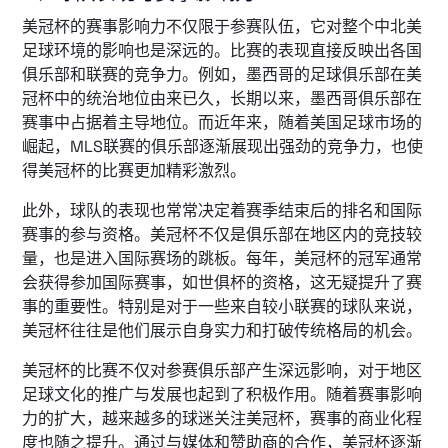
美冠杯的赛事影响力不仅限于参赛队伍，它对整个中北美
足球环境的影响也是深远的。比赛的表现直接反映出各国
俱乐部和联赛的竞争力。例如，墨西哥的足球俱乐部在美
冠杯中的统治地位由来已久，长期以来，墨西哥俱乐部在
赛事中占据着主导地位。而近年来，随着美国足球市场的
崛起，MLS联赛的俱乐部逐渐展现出强劲的竞争力，也使
得美冠杯的比赛更加精彩激烈。
此外，球队的表现也常常决定着赛季结束后的排名和国际
赛事的参与资格。美冠杯不仅是俱乐部在地区内的竞技较
量，也是进入国际赛场的跳板。每年，美冠杯的冠军通常
会获得参加国际赛事，如世俱杯的资格，这无疑提升了赛
事的重要性。特别是对于一些来自较小联赛的球队来说，
美冠杯往往是他们展示自身实力和打破传统格局的机会。
美冠杯的比赛不仅对参赛俱乐部产生深远影响，对于地区
足球文化的推广与发展也起到了积极作用。随着赛事影响
力的扩大，越来越多的球迷关注美冠杯，赛事的商业化程
度也随之提升。通过与媒体和赞助商的合作，美冠杯逐渐