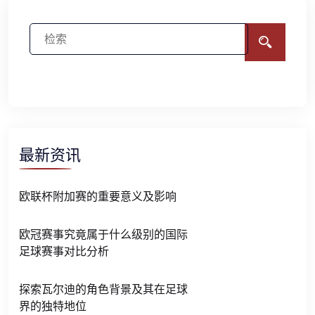
最新资讯
欧联杯附加赛的重要意义及影响
欧冠赛事究竟属于什么级别的国际
足球赛事对比分析
探索瓦尔迪的角色背景及其在足球
界的独特地位