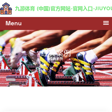
经典案例
经典案例
首页-