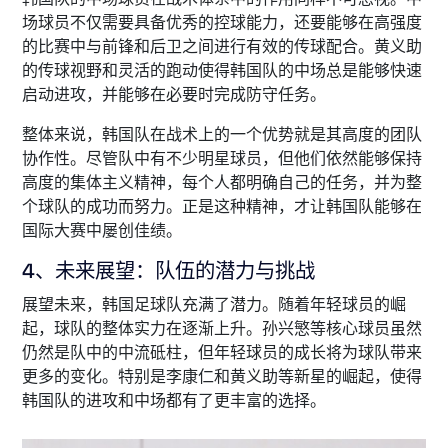
场球员不仅需要具备优秀的控球能力，还要能够在高强度
的比赛中与前锋和后卫之间进行有效的传球配合。黄义助
的传球视野和灵活的跑动使得韩国队的中场总是能够快速
启动进攻，并能够在必要时完成防守任务。
整体来说，韩国队在战术上的一个优势就是其高度的团队
协作性。尽管队中有不少明星球员，但他们依然能够保持
高度的集体主义精神，每个人都明确自己的任务，并为整
个球队的成功而努力。正是这种精神，才让韩国队能够在
国际大赛中屡创佳绩。
4、未来展望：队伍的潜力与挑战
展望未来，韩国足球队充满了潜力。随着年轻球员的崛
起，球队的整体实力在逐渐上升。孙兴慜等核心球员虽然
仍然是队中的中流砥柱，但年轻球员的成长将为球队带来
更多的变化。特别是李康仁和黄义助等新星的崛起，使得
韩国队的进攻和中场都有了更丰富的选择。