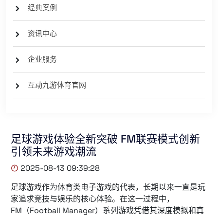
经典案例
资讯中心
企业服务
互动九游体育官网
足球游戏体验全新突破 FM联赛模式创新
引领未来游戏潮流
2025-08-13 09:39:28
足球游戏作为体育类电子游戏的代表，长期以来一直是玩
家追求竞技与娱乐的核心体验。在这一过程中，
FM（Football Manager）系列游戏凭借其深度模拟和真