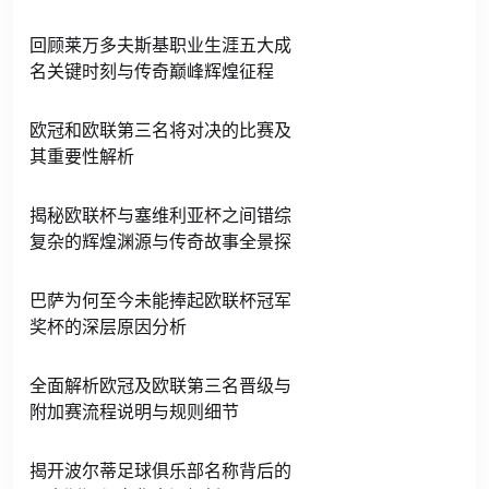
回顾莱万多夫斯基职业生涯五大成
名关键时刻与传奇巅峰辉煌征程
欧冠和欧联第三名将对决的比赛及
其重要性解析
揭秘欧联杯与塞维利亚杯之间错综
复杂的辉煌渊源与传奇故事全景探
巴萨为何至今未能捧起欧联杯冠军
奖杯的深层原因分析
全面解析欧冠及欧联第三名晋级与
附加赛流程说明与规则细节
揭开波尔蒂足球俱乐部名称背后的