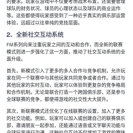
的要求。玩家在游戏中不仅要考虑战术布置，还需要管理
球队的财务状况、球员的心理状态以及球队的商业运作
等。这些都使得玩家感受到了一种近乎真实的俱乐部运营
体验，远超过以往单纯的竞技层面。
2、全新社交互动系统
FM系列向来注重玩家之间的互动和合作，而全新的联赛
模式则进一步强化了这一方面，推动了社交互动系统的全
面升级。
首先，新模式引入了更多的多人合作与竞争机制，允许玩
家在同一个联赛中与其他玩家共同竞争或者合作。通过与
其他玩家的实时互动，玩家可以体验到更复杂的竞争格局
和合作机制。无论是联合打造一个跨国俱乐部，还是参与
全球联赛的竞争，都使得游戏的社交性大大提升。
其次，新联赛模式还优化了在线联赛的设置，加入了更多
的社交功能。例如，玩家可以加入或创建自己的联赛俱乐
部，邀请朋友一起参加，还能通过语音或文字聊天功能与
全球玩家进行沟通。这种社交互动不仅增加了游戏的趣味