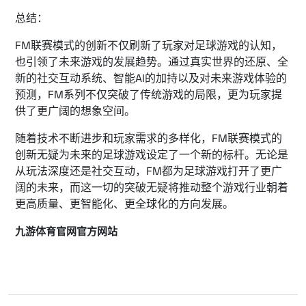
总结：
FM联赛模式的创新不仅刷新了玩家对足球游戏的认知，
也引领了未来游戏的发展趋势。通过真实世界的还原、全
新的社交互动系统、智能AI的加持以及对未来游戏体验的
预测，FM系列不仅突破了传统游戏的局限，更为玩家提
供了更广阔的想象空间。
随着技术不断进步和玩家需求的多样化，FM联赛模式的
创新无疑为未来的足球游戏设定了一个新的标杆。无论是
从玩法深度还是社交互动，FM都为足球游戏打开了更广
阔的未来，而这一切的突破无疑将推动整个游戏行业朝着
更高质量、更智能化、更全球化的方向发展。
九游体育官网官方网站