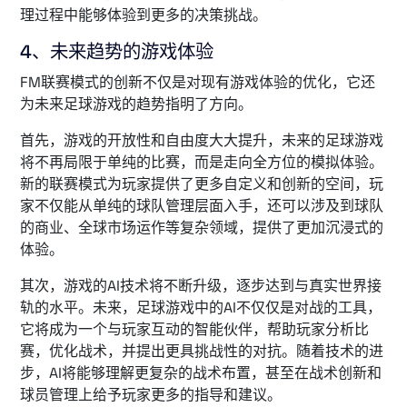
理过程中能够体验到更多的决策挑战。
4、未来趋势的游戏体验
FM联赛模式的创新不仅是对现有游戏体验的优化，它还
为未来足球游戏的趋势指明了方向。
首先，游戏的开放性和自由度大大提升，未来的足球游戏
将不再局限于单纯的比赛，而是走向全方位的模拟体验。
新的联赛模式为玩家提供了更多自定义和创新的空间，玩
家不仅能从单纯的球队管理层面入手，还可以涉及到球队
的商业、全球市场运作等复杂领域，提供了更加沉浸式的
体验。
其次，游戏的AI技术将不断升级，逐步达到与真实世界接
轨的水平。未来，足球游戏中的AI不仅仅是对战的工具，
它将成为一个与玩家互动的智能伙伴，帮助玩家分析比
赛，优化战术，并提出更具挑战性的对抗。随着技术的进
步，AI将能够理解更复杂的战术布置，甚至在战术创新和
球员管理上给予玩家更多的指导和建议。