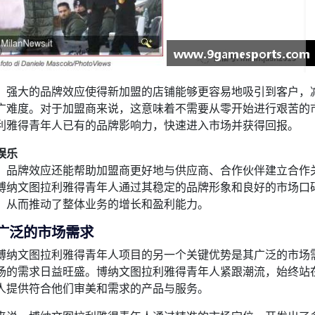
，强大的品牌效应使得新加盟的店铺能够更容易地吸引到客户，
广难度。对于加盟商来说，这意味着不需要从零开始进行艰苦的
利雅得青年人已有的品牌影响力，快速进入市场并获得回报。
娱乐
，品牌效应还能帮助加盟商更好地与供应商、合作伙伴建立合作
博纳文图拉利雅得青年人通过其稳定的品牌形象和良好的市场口
，从而推动了整体业务的增长和盈利能力。
广泛的市场需求
博纳文图拉利雅得青年人项目的另一个关键优势是其广泛的市场
场的需求日益旺盛。博纳文图拉利雅得青年人紧跟潮流，始终站
人提供符合他们审美和需求的产品与服务。