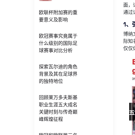
面，
通过
欧联杯附加赛的重
要意义及影响
1、
博纳
欧冠赛事究竟属于
际知
什么级别的国际足
仅仅
球赛事对比分析
探索瓦尔迪的角色
背景及其在足球界
的独特地位
回顾莱万多夫斯基
职业生涯五大成名
关键时刻与传奇巅
峰辉煌征程