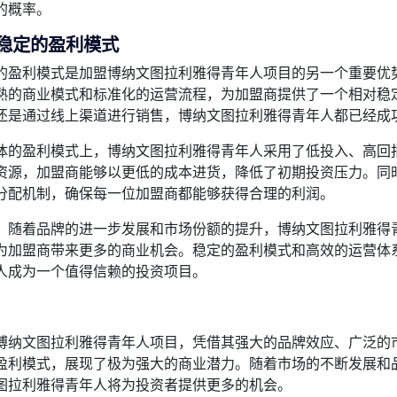
的概率。
稳定的盈利模式
的盈利模式是加盟博纳文图拉利雅得青年人项目的另一个重要优
熟的商业模式和标准化的运营流程，为加盟商提供了一个相对稳
还是通过线上渠道进行销售，博纳文图拉利雅得青年人都已经成
体的盈利模式上，博纳文图拉利雅得青年人采用了低投入、高回
资源，加盟商能够以更低的成本进货，降低了初期投资压力。同
分配机制，确保每一位加盟商都能够获得合理的利润。
，随着品牌的进一步发展和市场份额的提升，博纳文图拉利雅得
为加盟商带来更多的商业机会。稳定的盈利模式和高效的运营体
人成为一个值得信赖的投资项目。
：
博纳文图拉利雅得青年人项目，凭借其强大的品牌效应、广泛的
盈利模式，展现了极为强大的商业潜力。随着市场的不断发展和
图拉利雅得青年人将为投资者提供更多的机会。