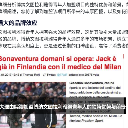
详细分析博纳文图拉利雅得青年人加盟项目的独特优势和前景，
详细阐述，您将了解到加盟该项目所带来的丰厚回报，以及如何
强大的品牌效应
文图拉利雅得青年人拥有强大的品牌效应，这是其吸引大量加盟
名的品牌，博纳文图拉利雅得青年人通过多年的市场积累，树立
体现在其高认知度上，更是通过长期的口碑建设，赢得了消费者