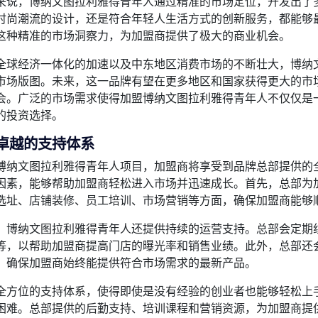
来说，博纳文图拉利雅得青年人通过精准的市场定位，开发出了
时尚潮流的设计，还是符合年轻人生活方式的创新服务，都能够
这种精准的市场洞察力，为加盟商提供了极大的商业机会。
全球经济一体化的加速以及中东地区消费市场的不断壮大，博纳
市场版图。未来，这一品牌有望在更多地区和国家获得更大的市
会。广泛的市场需求使得加盟博纳文图拉利雅得青年人不仅仅是
的投资选择。
卓越的支持体系
博纳文图拉利雅得青年人项目，加盟商将享受到品牌总部提供的
因素，能够帮助加盟商轻松进入市场并迅速成长。首先，总部为
选址、店铺装修、员工培训、市场营销等方面，确保加盟商能够
，博纳文图拉利雅得青年人还提供持续的运营支持。总部会定期
等，以帮助加盟商提高门店的曝光率和销售业绩。此外，总部还
，确保加盟商始终能提供符合市场需求的最新产品。
全方位的支持体系，使得即使是没有经验的创业者也能够轻松上
困难。总部提供的后勤支持、培训课程和营销资源，为加盟商提