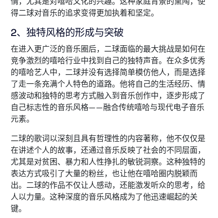
情，尤其是对嘻哈文化的兴趣。这种家庭背景的熏陶，使
得二球对音乐的追求变得更加执着和坚定。
2、独特风格的形成与突破
在进入更广泛的音乐圈后，二球面临的最大挑战是如何在
竞争激烈的嘻哈行业中找到自己的独特声音。在众多优秀
的嘻哈艺人中，二球并没有选择简单模仿他人，而是选择
了走一条充满个人特色的道路。他将自己的生活经历、情
感波动和独特的思考方式融入到音乐创作中，逐步形成了
自己标志性的音乐风格——融合传统嘻哈与现代电子音乐
元素。
二球的歌词以深刻且具有哲理性的内容著称，他不仅仅是
在讲述个人的故事，还通过音乐反映了社会的不同层面，
尤其是对贫困、暴力和人性挣扎的敏锐洞察。这种独特的
表达方式吸引了大量的粉丝，也让他在嘻哈圈内脱颖而
出。二球的作品不仅让人感动，还能激发听众的思考，给
人以力量。这种深度的音乐风格成为了他迅速崛起的关
键。