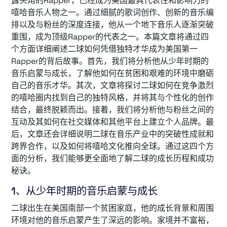
露头角的Rapper，已经成为美国最具代表性和影响力的
嘻哈音乐人物之一。通过细腻的歌词创作、创新的音乐编
排以及与粉丝的深度连接，他从一个地下音乐人逐渐突破
重围，成为顶级Rapper的代表之一。本篇文章将通过四
个方面详细阐述二球如何凭借独特才华成为美国第一
Rapper的背后故事。首先，我们将分析他从少年时期的
音乐启蒙与成长，了解他如何在贫困和艰难的环境中磨砺
自己的音乐才华。其次，文章将探讨二球如何在竞争激烈
的嘻哈圈内找到自己的独特风格，并将其与个性化的创作
结合，最终脱颖而出。接着，我们将分析他与粉丝之间的
互动及其如何在社交媒体和其他平台上建立个人品牌。最
后，文章还会详细说明二球在音乐产业中的突破性成就和
跨界合作，以及如何将嘻哈文化推向全球。通过这四个方
面的分析，我们能够更全面地了解二球的成长历程和成功
秘诀。
1、从少年时期的音乐启蒙与成长
二球出生在美国南部一个贫困家庭，他的成长背景和周围
环境对他的音乐启蒙产生了深远的影响。家境并不富裕，