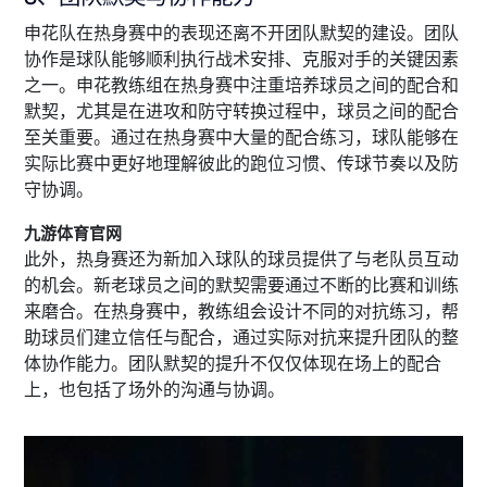
申花队在热身赛中的表现还离不开团队默契的建设。团队
协作是球队能够顺利执行战术安排、克服对手的关键因素
之一。申花教练组在热身赛中注重培养球员之间的配合和
默契，尤其是在进攻和防守转换过程中，球员之间的配合
至关重要。通过在热身赛中大量的配合练习，球队能够在
实际比赛中更好地理解彼此的跑位习惯、传球节奏以及防
守协调。
九游体育官网
此外，热身赛还为新加入球队的球员提供了与老队员互动
的机会。新老球员之间的默契需要通过不断的比赛和训练
来磨合。在热身赛中，教练组会设计不同的对抗练习，帮
助球员们建立信任与配合，通过实际对抗来提升团队的整
体协作能力。团队默契的提升不仅仅体现在场上的配合
上，也包括了场外的沟通与协调。