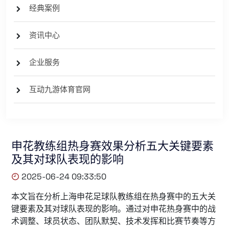
经典案例
资讯中心
企业服务
互动九游体育官网
申花教练组热身赛效果分析五大关键要素
及其对球队表现的影响
2025-06-24 09:33:50
本文旨在分析上海申花足球队教练组在热身赛中的五大关
键要素及其对球队表现的影响。通过对申花热身赛中的战
术调整、球员状态、团队默契、技术发挥和比赛节奏等方