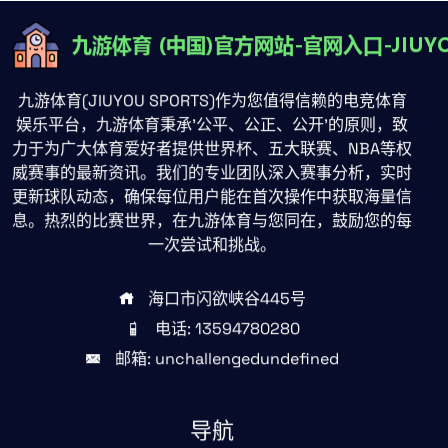
九游体育(JIUYOU SPORTS)作为您值得信赖的电竞体育
娱乐平台，九游体育秉承'公平、公正、公开'的原则，致
力于为广大体育爱好者提供世界杯、五大联赛、NBA等权
威赛事的最新资讯。我们的专业团队深入赛事分析，实时
更新球队动态，确保每位用户能在首次操作中获取海量信
息。热烈的比赛世界，在九游体育与您同在，鼓励您的每
一次尝试和挑战。
海口市闪欲峡谷445号
电话: 13594780280
邮箱: unchallengedundefined
导航