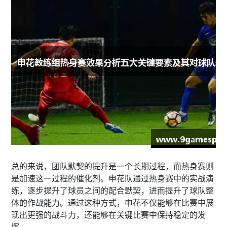
总的来说，团队默契的提升是一个长期过程，而热身赛则
是加速这一过程的催化剂。申花队通过热身赛中的实战演
练，逐步提升了球员之间的配合默契，进而提升了球队整
体的作战能力。通过这种方式，申花不仅能够在比赛中展
现出更强的战斗力，还能够在关键比赛中保持稳定的发