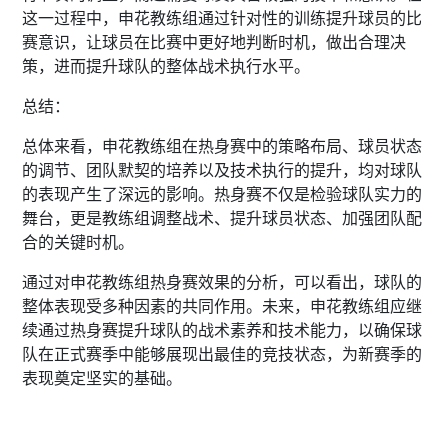
这一过程中，申花教练组通过针对性的训练提升球员的比
赛意识，让球员在比赛中更好地判断时机，做出合理决
策，进而提升球队的整体战术执行水平。
总结：
总体来看，申花教练组在热身赛中的策略布局、球员状态
的调节、团队默契的培养以及技术执行的提升，均对球队
的表现产生了深远的影响。热身赛不仅是检验球队实力的
舞台，更是教练组调整战术、提升球员状态、加强团队配
合的关键时机。
通过对申花教练组热身赛效果的分析，可以看出，球队的
整体表现受多种因素的共同作用。未来，申花教练组应继
续通过热身赛提升球队的战术素养和技术能力，以确保球
队在正式赛季中能够展现出最佳的竞技状态，为新赛季的
表现奠定坚实的基础。