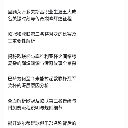
回顾莱万多夫斯基职业生涯五大成
名关键时刻与传奇巅峰辉煌征程
欧冠和欧联第三名将对决的比赛及
其重要性解析
揭秘欧联杯与塞维利亚杯之间错综
复杂的辉煌渊源与传奇故事全景探
巴萨为何至今未能捧起欧联杯冠军
奖杯的深层原因分析
全面解析欧冠及欧联第三名晋级与
附加赛流程说明与规则细节
揭开波尔蒂足球俱乐部名称背后的