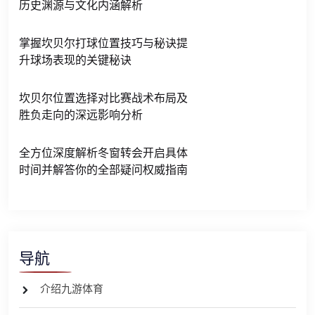
历史渊源与文化内涵解析
掌握坎贝尔打球位置技巧与秘诀提
升球场表现的关键秘诀
坎贝尔位置选择对比赛战术布局及
胜负走向的深远影响分析
全方位深度解析冬窗转会开启具体
时间并解答你的全部疑问权威指南
导航
介绍九游体育