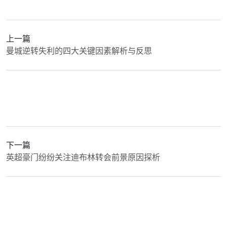
上一篇
曼城逆转失利的四大关键因素解析与反思
下一篇
英超豪门纷纷关注迪布林转会前景原因探析