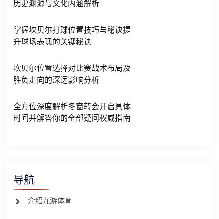
历史渊源与文化内涵解析
掌握坎贝尔打球位置技巧与秘诀提
升球场表现的关键秘诀
坎贝尔位置选择对比赛战术布局及
胜负走向的深远影响分析
全方位深度解析冬窗转会开启具体
时间并解答你的全部疑问权威指南
导航
介绍九游体育