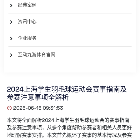
经典案例
资讯中心
企业服务
互动九游体育官网
2024上海学生羽毛球运动会赛事指南及
参赛注意事项全解析
2025-06-16 09:31:53
本文将全面解析2024上海学生羽毛球运动会的赛事指南
及参赛注意事项，从多个角度帮助参赛者和相关人员更好
地理解赛事安排。本文首先概述了赛事的基本情况及参赛