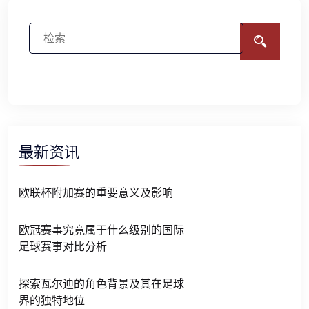
最新资讯
欧联杯附加赛的重要意义及影响
欧冠赛事究竟属于什么级别的国际
足球赛事对比分析
探索瓦尔迪的角色背景及其在足球
界的独特地位