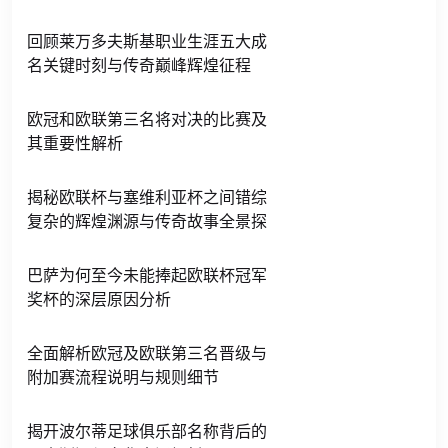
回顾莱万多夫斯基职业生涯五大成
名关键时刻与传奇巅峰辉煌征程
欧冠和欧联第三名将对决的比赛及
其重要性解析
揭秘欧联杯与塞维利亚杯之间错综
复杂的辉煌渊源与传奇故事全景探
巴萨为何至今未能捧起欧联杯冠军
奖杯的深层原因分析
全面解析欧冠及欧联第三名晋级与
附加赛流程说明与规则细节
揭开波尔蒂足球俱乐部名称背后的