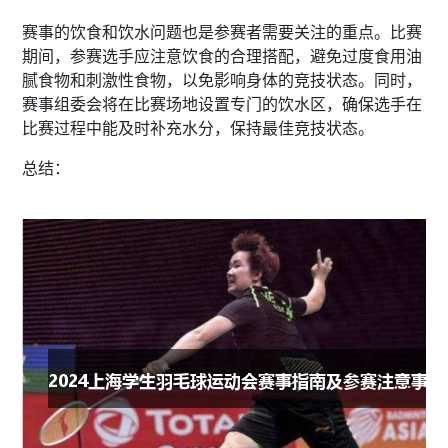
赛事的饮食和饮水问题也是参赛者需要关注的重点。比赛
期间，参赛选手应注意饮食的合理搭配，避免过度食用油
腻食物和刺激性食物，以免影响身体的竞技状态。同时，
赛事组委会将在比赛场地设置专门的饮水区，确保选手在
比赛过程中能及时补充水分，保持最佳竞技状态。
总结：