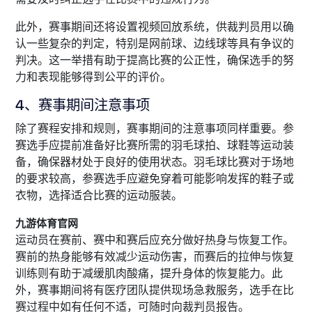
此外，赛事期间还将设置视频回放系统，供裁判员用以确
认一些复杂的判定，特别是网前球、边线球等具有争议的
判决。这一举措有助于提高比赛的公正性，确保选手的努
力和表现能够得到公平的评价。
4、赛事期间注意事项
除了赛程安排和规则，赛事期间的注意事项同样重要。参
赛选手应提前准备好比赛所需的羽毛球拍、球鞋等运动装
备，确保器材处于良好的使用状态。羽毛球比赛对于场地
的要求较高，参赛选手应避免穿着可能影响发挥的鞋子或
衣物，选择适合比赛的运动服装。
九游体育官网
运动员在赛前、赛中和赛后应充分做好热身与恢复工作。
赛前的热身能够有效减少运动伤害，而赛后的拉伸与恢复
训练则有助于减缓肌肉酸痛，提升身体的恢复能力。此
外，赛事期间将有医疗团队提供现场急救服务，选手在比
赛过程中如有任何不适，可随时向裁判员报告。