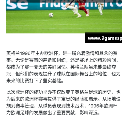
英格兰1996年主办欧洲杯，是一届充满激情和悬念的赛
事。无论是赛事的筹备和组织，还是赛场上的精彩瞬间，
都成为了那一夏天的美好回忆。英格兰队虽未能最终夺
冠，但他们的表现提升了球队在国际舞台上的地位，也为
未来的比赛打下了坚实基础。
此次欧洲杯的成功举办不仅改变了英格兰足球的历史，也
为后来的欧洲杯赛事提供了宝贵的经验和启示。从场地设
施到赛事管理，从球员表现到技术战术，1996年欧洲杯
为欧洲足球的发展做出了重要贡献，影响深远。