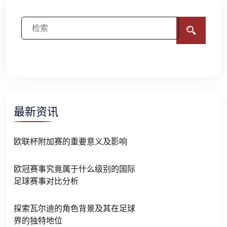
最新资讯
欧联杯附加赛的重要意义及影响
欧冠赛事究竟属于什么级别的国际
足球赛事对比分析
探索瓦尔迪的角色背景及其在足球
界的独特地位