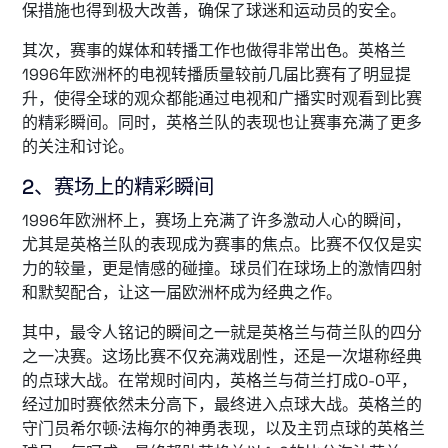
保措施也得到极大改善，确保了球迷和运动员的安全。
其次，赛事的媒体和转播工作也做得非常出色。英格兰
1996年欧洲杯的电视转播质量较前几届比赛有了明显提
升，使得全球的观众都能通过电视和广播实时观看到比赛
的精彩瞬间。同时，英格兰队的表现也让赛事充满了更多
的关注和讨论。
2、赛场上的精彩瞬间
1996年欧洲杯上，赛场上充满了许多激动人心的瞬间，
尤其是英格兰队的表现成为赛事的焦点。比赛不仅仅是实
力的较量，更是情感的碰撞。球员们在球场上的激情四射
和默契配合，让这一届欧洲杯成为经典之作。
其中，最令人铭记的瞬间之一就是英格兰与荷兰队的四分
之一决赛。这场比赛不仅充满戏剧性，还是一次堪称经典
的点球大战。在常规时间内，英格兰与荷兰打成0-0平，
经过加时赛依然未分高下，最终进入点球大战。英格兰的
守门员希尔顿·法梅尔的神勇表现，以及主罚点球的英格兰