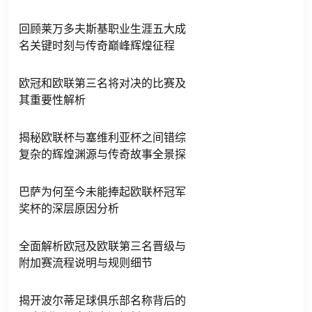
回顾莱万多夫斯基职业生涯五大成
名关键时刻与传奇巅峰辉煌征程
欧冠和欧联第三名将对决的比赛及
其重要性解析
揭秘欧联杯与塞维利亚杯之间错综
复杂的辉煌渊源与传奇故事全景探
巴萨为何至今未能捧起欧联杯冠军
奖杯的深层原因分析
全面解析欧冠及欧联第三名晋级与
附加赛流程说明与规则细节
揭开波尔蒂足球俱乐部名称背后的