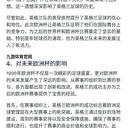
想。这一遗憾深深影响了英格兰足球的历史。
尽管如此，英格兰队的表现依然提升了英格兰足球的信心
和地位。此次欧洲杯让英格兰队证明了他们在国际舞台上
的竞争力，为之后的世界杯和欧洲杯比赛奠定了坚实的基
础。特别是年轻球员的涌现，也为英格兰队未来的发展注
入了新活力。
九游体育官网
4、对未来欧洲杯的影响
1996年欧洲杯不仅是一次精彩的足球盛宴，更对欧洲杯
的未来发展产生了深远的影响。从赛事的组织到比赛的参
与，各方面都出现了创新和改进。英格兰的成功主办为之
后的欧洲杯赛事提供了宝贵的经验。
首先，在赛事组织上，英格兰欧洲杯的成功标志着欧洲足
球管理层在大型赛事上的新突破。英格兰通过良好的场地
建设、周到的赛事安排以及安全保障措施，确保了赛事的
顺利进行，也提升了赛事的商业价值和全球影响力。此