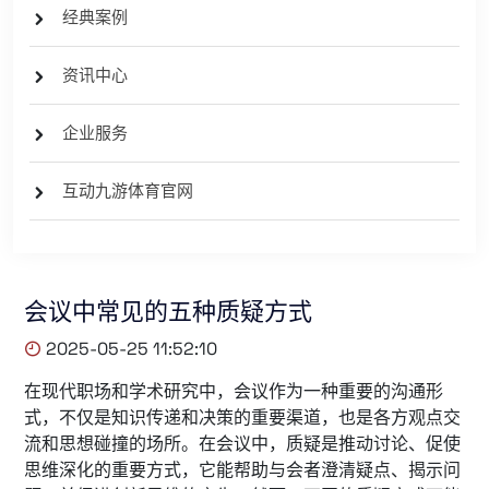
经典案例
资讯中心
企业服务
互动九游体育官网
会议中常见的五种质疑方式
2025-05-25 11:52:10
在现代职场和学术研究中，会议作为一种重要的沟通形
式，不仅是知识传递和决策的重要渠道，也是各方观点交
流和思想碰撞的场所。在会议中，质疑是推动讨论、促使
思维深化的重要方式，它能帮助与会者澄清疑点、揭示问