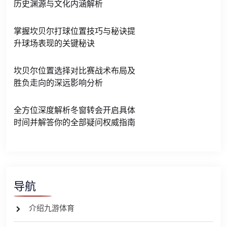
历史渊源与文化内涵解析
掌握坎贝尔打球位置技巧与秘诀提
升球场表现的关键秘诀
坎贝尔位置选择对比赛战术布局及
胜负走向的深远影响分析
全方位深度解析冬窗转会开启具体
时间并解答你的全部疑问权威指南
导航
介绍九游体育