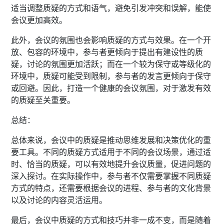
适当调整质疑的方式和语气，避免引发冲突和误解，能使
会议更加高效。
此外，会议的氛围也会影响质疑的方式与效果。在一个开
放、包容的环境中，参与者更倾向于提出有建设性的质
疑，讨论的氛围更加活跃；而在一个较为保守或等级化的
环境中，质疑可能受到限制，参与者的发言更倾向于保守
或回避。因此，打造一个健康的会议氛围，对于激发有效
的质疑至关重要。
总结：
总体来说，会议中的质疑是推动思维发展和决策优化的重
要工具。不同的质疑方式适用于不同的会议场景，通过适
时、恰当的质疑，可以有效地提升会议质量，促进问题的
深入探讨。在实际操作中，参与者不仅需要掌握不同质疑
方式的特点，还需要根据会议的进程、参与者的文化背景
以及讨论的内容灵活运用。
最后，会议中质疑的方式和技巧并非一成不变，而是随着