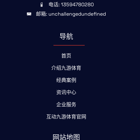
电话: 13594780280
邮箱: unchallengedundefined
导航
首页
介绍九游体育
经典案例
资讯中心
企业服务
互动九游体育官网
网站地图