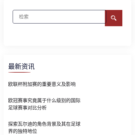
最新资讯
欧联杯附加赛的重要意义及影响
欧冠赛事究竟属于什么级别的国际
足球赛事对比分析
探索瓦尔迪的角色背景及其在足球
界的独特地位