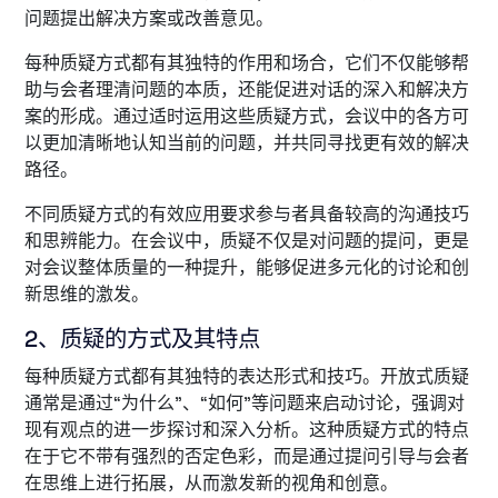
问题提出解决方案或改善意见。
每种质疑方式都有其独特的作用和场合，它们不仅能够帮
助与会者理清问题的本质，还能促进对话的深入和解决方
案的形成。通过适时运用这些质疑方式，会议中的各方可
以更加清晰地认知当前的问题，并共同寻找更有效的解决
路径。
不同质疑方式的有效应用要求参与者具备较高的沟通技巧
和思辨能力。在会议中，质疑不仅是对问题的提问，更是
对会议整体质量的一种提升，能够促进多元化的讨论和创
新思维的激发。
2、质疑的方式及其特点
每种质疑方式都有其独特的表达形式和技巧。开放式质疑
通常是通过“为什么”、“如何”等问题来启动讨论，强调对
现有观点的进一步探讨和深入分析。这种质疑方式的特点
在于它不带有强烈的否定色彩，而是通过提问引导与会者
在思维上进行拓展，从而激发新的视角和创意。