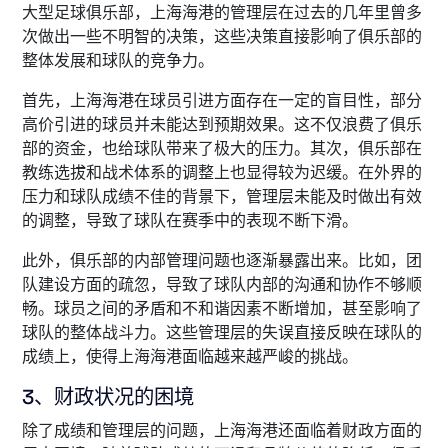
大型足球俱乐部，上海海港的管理层在过去的几年里曾多
次做出一些不明智的决策，这些决策直接影响了俱乐部的
整体发展和球队的竞争力。
首先，上海海港在球员引进方面存在一定的盲目性，部分
高价引进的球员并未能达到预期效果。这不仅浪费了俱乐
部的资金，也给球队带来了极大的压力。其次，俱乐部在
教练选拔和战术体系的调整上也显得较为迟缓。在外界的
压力和球队成绩不佳的背景下，管理层未能及时做出有效
的调整，导致了球队在赛季中的表现不断下滑。
此外，俱乐部的内部管理问题也逐渐暴露出来。比如，团
队建设方面的疏忽，导致了球队内部的沟通和协作不够顺
畅。球员之间的矛盾和不和谐因素不断增加，甚至影响了
球队的整体战斗力。这些管理层的失误直接反映在球队的
成绩上，使得上海海港面临越来越严峻的挑战。
3、财政状况的困境
除了成绩和管理层的问题，上海海港还面临着财政方面的