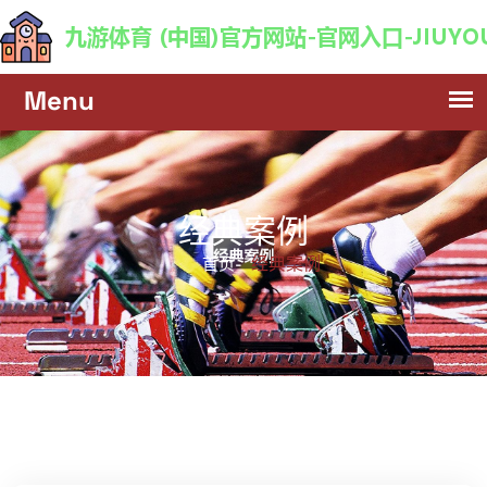
经典案例
经典案例
首页-