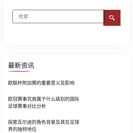
最新资讯
欧联杯附加赛的重要意义及影响
欧冠赛事究竟属于什么级别的国际
足球赛事对比分析
探索瓦尔迪的角色背景及其在足球
界的独特地位