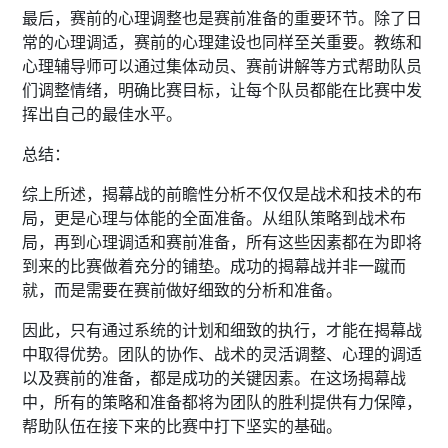
最后，赛前的心理调整也是赛前准备的重要环节。除了日
常的心理调适，赛前的心理建设也同样至关重要。教练和
心理辅导师可以通过集体动员、赛前讲解等方式帮助队员
们调整情绪，明确比赛目标，让每个队员都能在比赛中发
挥出自己的最佳水平。
总结：
综上所述，揭幕战的前瞻性分析不仅仅是战术和技术的布
局，更是心理与体能的全面准备。从组队策略到战术布
局，再到心理调适和赛前准备，所有这些因素都在为即将
到来的比赛做着充分的铺垫。成功的揭幕战并非一蹴而
就，而是需要在赛前做好细致的分析和准备。
因此，只有通过系统的计划和细致的执行，才能在揭幕战
中取得优势。团队的协作、战术的灵活调整、心理的调适
以及赛前的准备，都是成功的关键因素。在这场揭幕战
中，所有的策略和准备都将为团队的胜利提供有力保障，
帮助队伍在接下来的比赛中打下坚实的基础。