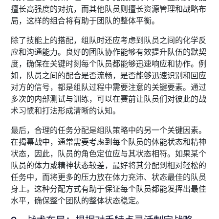
擅长高强度的对抗，而其他队员则擅长资源管理和战略布
局，这样的组合将有助于团队的整体平衡。
除了技能上的搭配，组队时还应考虑到队员之间的化学反
应和沟通能力。良好的团队协作能够有效提升队伍的默契
度，确保在关键时刻每个队员都能够迅速响应和协作。例
如，队员之间的配合是否流畅，是否能够迅速识别和回应
对方的信号，都是组队过程中需要注意的关键要素。通过
多次的内部测试与训练，可以在赛前让队员们对彼此的战
术习惯和打法形成清晰的认知。
最后，合理的任务分配是组队策略中的另一个关键因素。
在揭幕战中，通常需要考虑到每个队员的体能状态和精神
状态，因此，队员的角色定位应与其状态相符。如果某个
队员的体力或精神状态较差，最好将其分配到相对轻松的
任务中，而将更多的压力放在体力充沛、状态最佳的队员
身上。这种分配方式有助于保证每个队员都能发挥出最佳
水平，确保整个团队的整体状态稳定。