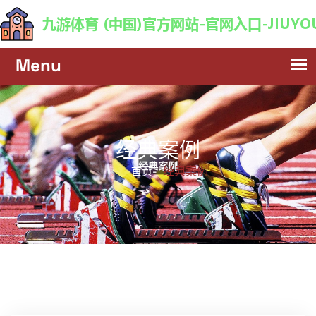
经典案例
经典案例
首页-