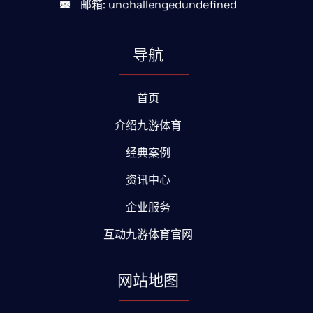
邮箱: unchallengedundefined
导航
首页
介绍九游体育
经典案例
资讯中心
企业服务
互动九游体育官网
网站地图