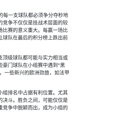
的每一支球队都必须争分夺秒地
的竞争不仅仅是技战术层面的较
场比赛的意义重大。每赢一场比
让球队在最后的积分榜上跌出前
支顶级球队都可能与实力相当或
些豪门球队在小组赛中遇到“黑
如，一些新兴的欧洲劲旅，如法甲
小组排名中占据有利位置。尤其
的决斗。胜负之间，可能仅仅是
重竞争中脱颖而出，成为小组的
。