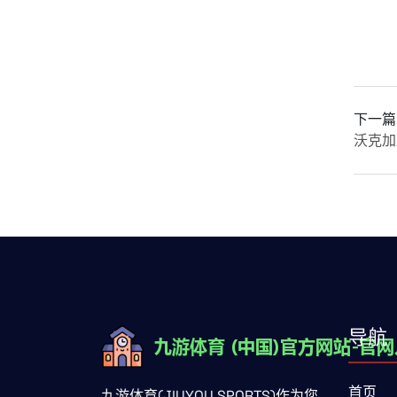
下一篇
沃克加
导航
首页
九游体育(JIUYOU SPORTS)作为您