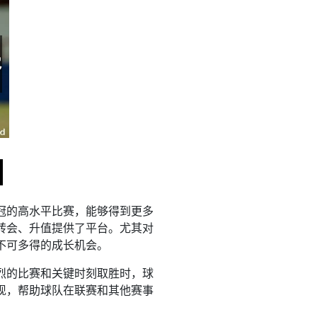
冠的高水平比赛，能够得到更多
转会、升值提供了平台。尤其对
不可多得的成长机会。
烈的比赛和关键时刻取胜时，球
现，帮助球队在联赛和其他赛事