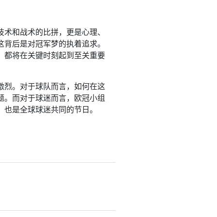
技术和战术的比拼，更是心理、
这背后是对冠军梦的执着追求。
，都将在关键时刻起到至关重要
激烈。对于球队而言，如何在这
题。而对于球迷而言，欧冠小组
，也是全球球迷共同的节日。