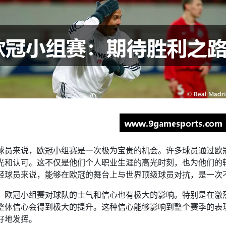
球员来说，欧冠小组赛是一次极为宝贵的机会。许多球员通过欧
光和认可。这不仅是他们个人职业生涯的高光时刻，也为他们的
轻球员来说，能够在欧冠的舞台上与世界顶级球员对抗，是一次
，欧冠小组赛对球队的士气和信心也有极大的影响。特别是在激
整体信心会得到极大的提升。这种信心能够影响到整个赛季的表
好地发挥。