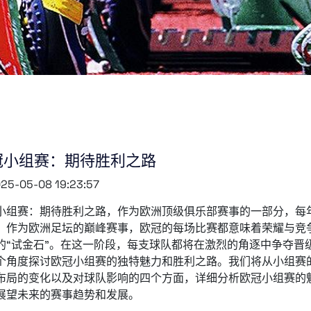
冠小组赛：期待胜利之路
25-05-08 19:23:57
小组赛：期待胜利之路，作为欧洲顶级俱乐部赛事的一部分，每
。作为欧洲足坛的巅峰赛事，欧冠的每场比赛都意味着荣耀与竞
的“试金石”。在这一阶段，每支球队都将在激烈的角逐中争夺晋
个角度探讨欧冠小组赛的独特魅力和胜利之路。我们将从小组赛
布局的变化以及对球队影响的四个方面，详细分析欧冠小组赛的
展望未来的赛事趋势和发展。