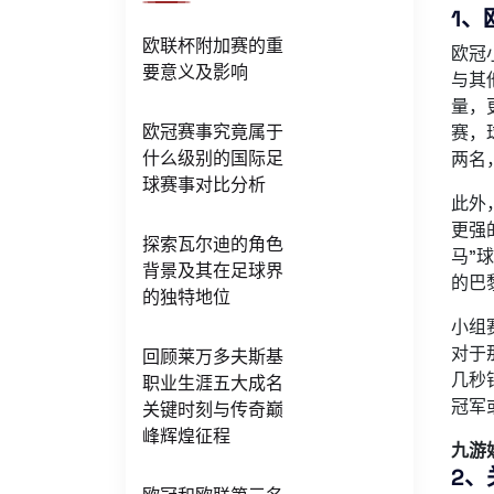
1、
欧联杯附加赛的重
欧冠
要意义及影响
与其
量，
欧冠赛事究竟属于
赛，
什么级别的国际足
两名
球赛事对比分析
此外
更强
探索瓦尔迪的角色
马”
背景及其在足球界
的巴
的独特地位
小组
对于
回顾莱万多夫斯基
几秒
职业生涯五大成名
冠军
关键时刻与传奇巅
峰辉煌征程
九游
2、