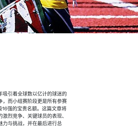
年吸引着全球数以亿计的球迷的
争，而小组赛阶段更是所有参赛
级16强的宝贵名额。这篇文章将
的激烈竞争、关键球员的表现、
魅力与挑战，并在最后进行总