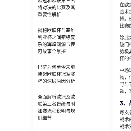
欧冠和欧联第三名
在欧
将对决的比赛及其
战术
重要性解析
搏。
比赛
揭秘欧联杯与塞维
利亚杯之间错综复
除此
杂的辉煌渊源与传
破门
奇故事全景探
势极
挥的
巴萨为何至今未能
中场
捧起欧联杯冠军奖
物，
杯的深层原因分析
野与
动，
全面解析欧冠及欧
3、
联第三名晋级与附
加赛流程说明与规
每支
则细节
战术
战术