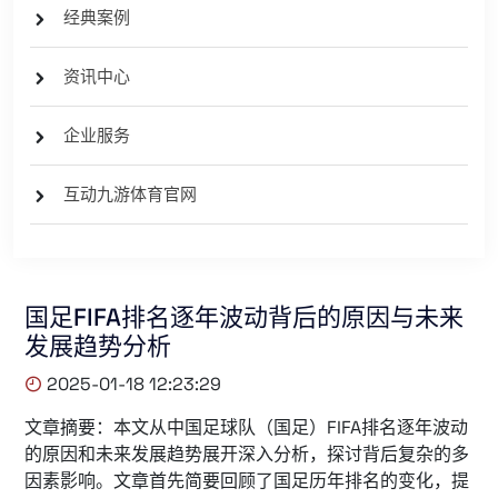
经典案例
资讯中心
企业服务
互动九游体育官网
国足FIFA排名逐年波动背后的原因与未来
发展趋势分析
2025-01-18 12:23:29
文章摘要：本文从中国足球队（国足）FIFA排名逐年波动
的原因和未来发展趋势展开深入分析，探讨背后复杂的多
因素影响。文章首先简要回顾了国足历年排名的变化，提