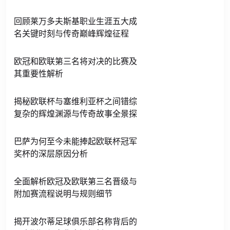
回顾莱万多夫斯基职业生涯五大成
名关键时刻与传奇巅峰辉煌征程
欧冠和欧联第三名将对决的比赛及
其重要性解析
揭秘欧联杯与塞维利亚杯之间错综
复杂的辉煌渊源与传奇故事全景探
巴萨为何至今未能捧起欧联杯冠军
奖杯的深层原因分析
全面解析欧冠及欧联第三名晋级与
附加赛流程说明与规则细节
揭开波尔蒂足球俱乐部名称背后的