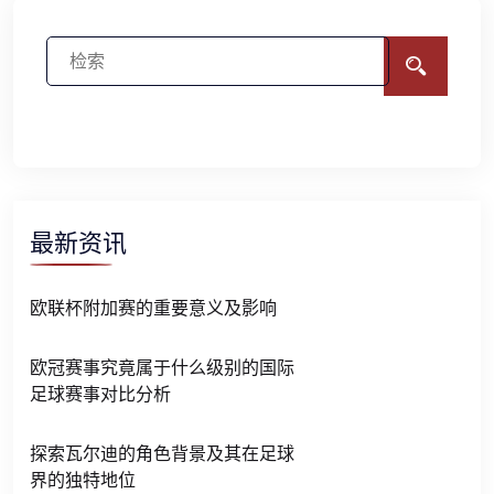
最新资讯
欧联杯附加赛的重要意义及影响
欧冠赛事究竟属于什么级别的国际
足球赛事对比分析
探索瓦尔迪的角色背景及其在足球
界的独特地位