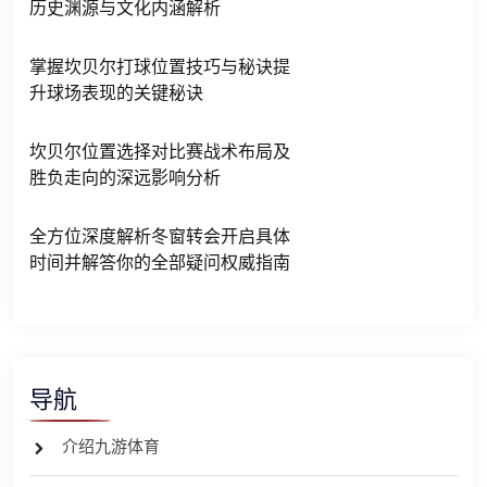
历史渊源与文化内涵解析
掌握坎贝尔打球位置技巧与秘诀提
升球场表现的关键秘诀
坎贝尔位置选择对比赛战术布局及
胜负走向的深远影响分析
全方位深度解析冬窗转会开启具体
时间并解答你的全部疑问权威指南
导航
介绍九游体育