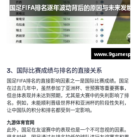
3、国际比赛成绩与排名的直接关系
国足FIFA排名的直接影响因素之一是国际比赛成绩。国足
在过去几年中，虽然参加了亚洲杯、世预赛等重要赛事，
但总体表现并未达到预期，尤其是大赛中的失利影响了排
名。例如，未能顺利晋级世界杯和亚洲杯的阶段性失利，
让中国队的积分和排名都受到一定影响。
九游体育官网
此外，国足在友谊赛中的表现也是一个不可忽视的因素。