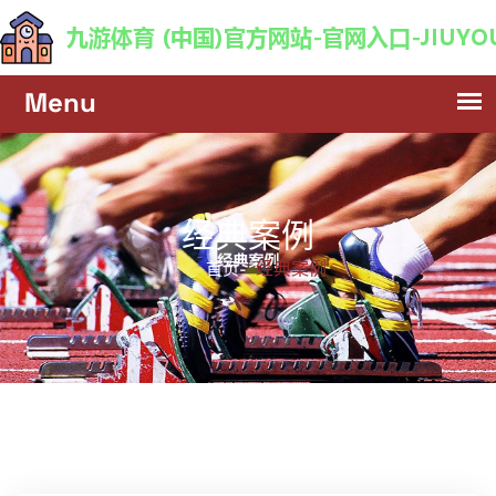
经典案例
经典案例
首页-