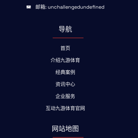
邮箱: unchallengedundefined
导航
首页
介绍九游体育
经典案例
资讯中心
企业服务
互动九游体育官网
网站地图