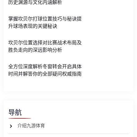
历史渊源与文化内涵解析
掌握坎贝尔打球位置技巧与秘诀提
升球场表现的关键秘诀
坎贝尔位置选择对比赛战术布局及
胜负走向的深远影响分析
全方位深度解析冬窗转会开启具体
时间并解答你的全部疑问权威指南
导航
介绍九游体育