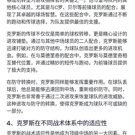
够成功转型为进攻指挥官的关键之一。他与皇马队内的其
他核心球员，尤其是与C罗、贝尔等前锋球员的配合，展
现了其卓越的球场智慧。在这些配合中，克罗斯通过不断
的跑动和传球选择，为队友提供最佳的支援。
克罗斯的传球不仅仅是简单的球权转移，更是精心设计的
进攻铺垫。通过与其他中场球员的二人配合，克罗斯能够
迅速打破对方的防守结构，为球队创造出更多的进攻机
会。例如，在与莫德里奇的配合中，克罗斯与莫德里奇相
互替代位置，并通过精妙的短传与跑动，为前锋球员提供
了极大的支持。
在防守转换时，克罗斯同样能够发挥重要作用。在球队丢
球后，他总是能够迅速回到中场，重新组织防守。同时，
克罗斯也非常善于通过二次进攻来恢复球队的进攻威胁。
这种进攻与防守的转换，使得克罗斯成为球队不可或缺的
一部分。
4、克罗斯在不同战术体系中的适应性
克罗斯的战术适应性是他成为顶级中场的另一大因素。在