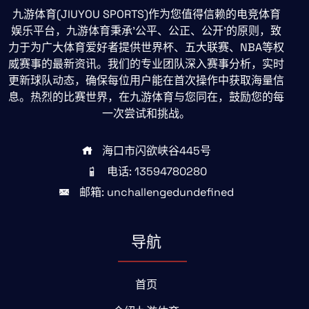
九游体育(JIUYOU SPORTS)作为您值得信赖的电竞体育
娱乐平台，九游体育秉承'公平、公正、公开'的原则，致
力于为广大体育爱好者提供世界杯、五大联赛、NBA等权
威赛事的最新资讯。我们的专业团队深入赛事分析，实时
更新球队动态，确保每位用户能在首次操作中获取海量信
息。热烈的比赛世界，在九游体育与您同在，鼓励您的每
一次尝试和挑战。
海口市闪欲峡谷445号
电话: 13594780280
邮箱: unchallengedundefined
导航
首页