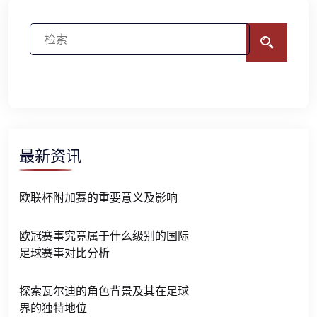
最新资讯
欧联杯附加赛的重要意义及影响
欧冠赛事究竟属于什么级别的国际
足球赛事对比分析
探索瓦尔迪的角色背景及其在足球
界的独特地位