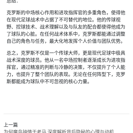
总结：
克罗斯的中场核心作用和进攻指挥官的多重角色，使得他
在现代足球战术中占据了不可替代的地位。他的传球视
野、控球技术、战术理解以及与队友的配合都使得他成为
了球队的心脏。在任何战术体系中，克罗斯都能通过调整
自己的角色与任务，最大化地发挥个人价值与团队优势。
总之，克罗斯不仅是一个传球大师，更是现代足球中极具
战术深度的球员。他从一名中场控制者逐渐成长为进攻指
挥官，通过精准的判断与冷静的决策，不仅提升了个人能
力，也提升了整个团队的表现。无论在任何阵型下，克罗
斯都能成为球队中不可忽视的核心力量。
上一篇
为何魔鸟钟情于老马 深度解析背后隐秘的心理与动机