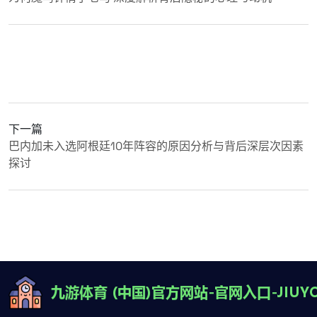
下一篇
巴内加未入选阿根廷10年阵容的原因分析与背后深层次因素
探讨