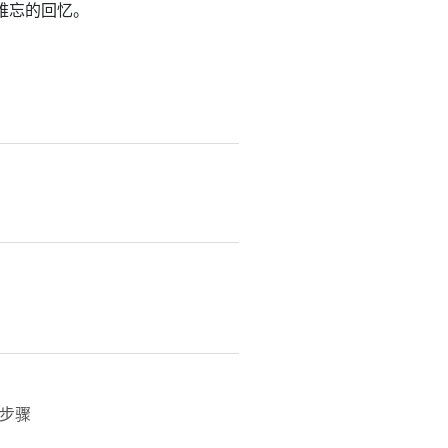
难忘的回忆。
步骤