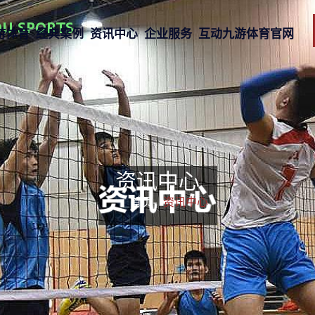
游体育
经典案例
资讯中心
企业服务
互动九游体育官网
资讯中心
首页-
资讯中心