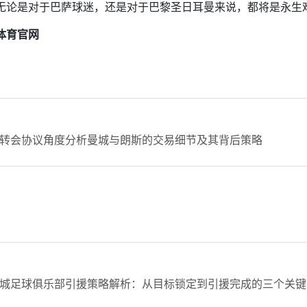
无论是对于巴萨球迷，还是对于巴黎圣日耳曼来说，都将是永生
体育官网
转会协议角度分析曼城与朗斯的交易细节及其背后策略
城足球俱乐部引援策略解析：从目标锁定到引援完成的三个关键