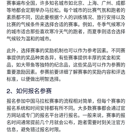
赛事遍布全国，许多知名城市如北京、上海、广州、成都
等地都会定期举办马拉松。每个城市的比赛气氛和跑者的
素质都不同，因此要根据个人的训练情况、旅行安排以及
比赛的气候条件来选择合适的赛事。例如，冬季气候寒冷
的城市适合那些喜欢寒冷天气的跑者，而夏季则适合选择
气候较为温和的城市。
此外，选择赛事的奖励机制也可以作为参考因素。不同赛
事提供的奖品种类各异，有些赛事提供丰厚的奖金和奖
品，如大带鱼等独特的纪念品，这些奖品可以作为参赛的
重要激励因素。参赛前要详细了解赛事的奖励内容和评选
标准，以便做出明智选择。
2、如何报名参赛
报名参加中国马拉松赛事的流程相对简单，但每个赛事的
报名系统和时间安排都有所不同。大多数赛事都会通过官
方网站或专门的报名平台进行报名。一般来说，赛事的报
名时间通常提前几个月就会公布，跑者需要时刻关注官方
信息，避免错过报名时限。