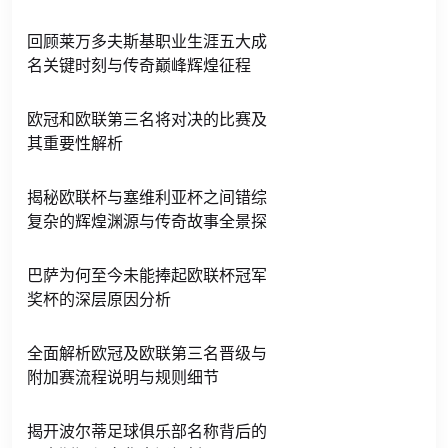
回顾莱万多夫斯基职业生涯五大成
名关键时刻与传奇巅峰辉煌征程
欧冠和欧联第三名将对决的比赛及
其重要性解析
揭秘欧联杯与塞维利亚杯之间错综
复杂的辉煌渊源与传奇故事全景探
巴萨为何至今未能捧起欧联杯冠军
奖杯的深层原因分析
全面解析欧冠及欧联第三名晋级与
附加赛流程说明与规则细节
揭开波尔蒂足球俱乐部名称背后的