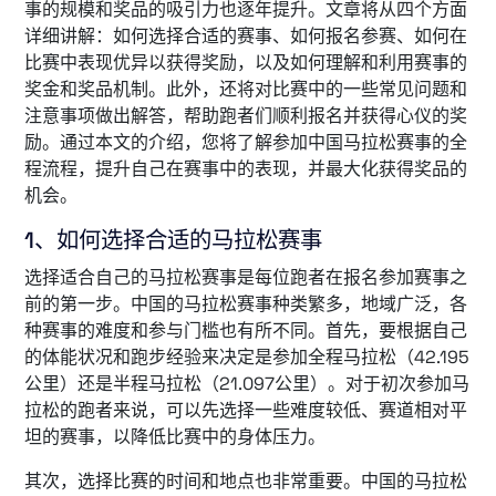
事的规模和奖品的吸引力也逐年提升。文章将从四个方面
详细讲解：如何选择合适的赛事、如何报名参赛、如何在
比赛中表现优异以获得奖励，以及如何理解和利用赛事的
奖金和奖品机制。此外，还将对比赛中的一些常见问题和
注意事项做出解答，帮助跑者们顺利报名并获得心仪的奖
励。通过本文的介绍，您将了解参加中国马拉松赛事的全
程流程，提升自己在赛事中的表现，并最大化获得奖品的
机会。
1、如何选择合适的马拉松赛事
选择适合自己的马拉松赛事是每位跑者在报名参加赛事之
前的第一步。中国的马拉松赛事种类繁多，地域广泛，各
种赛事的难度和参与门槛也有所不同。首先，要根据自己
的体能状况和跑步经验来决定是参加全程马拉松（42.195
公里）还是半程马拉松（21.097公里）。对于初次参加马
拉松的跑者来说，可以先选择一些难度较低、赛道相对平
坦的赛事，以降低比赛中的身体压力。
其次，选择比赛的时间和地点也非常重要。中国的马拉松