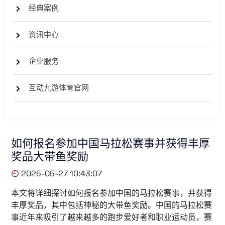
经典案例
资讯中心
企业服务
互动九游体育官网
如何报名参加中国马拉松赛事并获得丰厚
奖品大带鱼奖励
2025-05-27 10:43:07
本文将详细探讨如何报名参加中国的马拉松赛事，并获得
丰厚奖品，其中包括神秘的大带鱼奖励。中国的马拉松赛
事近年来吸引了越来越多的跑步爱好者和职业运动员，赛