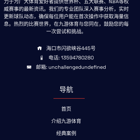
力于为广大体育爱好者提供世界杯、五大联赛、NBA等权
威赛事的最新资讯。我们的专业团队深入赛事分析，实时
更新球队动态，确保每位用户能在首次操作中获取海量信
息。热烈的比赛世界，在九游体育与您同在，鼓励您的每
一次尝试和挑战。
海口市闪欲峡谷445号
电话: 13594780280
邮箱: unchallengedundefined
导航
首页
介绍九游体育
经典案例