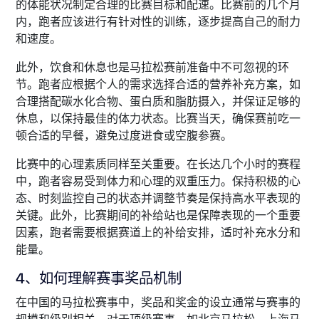
的体能状况制定合理的比赛目标和配速。比赛前的几个月
内，跑者应该进行有针对性的训练，逐步提高自己的耐力
和速度。
此外，饮食和休息也是马拉松赛前准备中不可忽视的环
节。跑者应根据个人的需求选择合适的营养补充方案，如
合理搭配碳水化合物、蛋白质和脂肪摄入，并保证足够的
休息，以保持最佳的体力状态。比赛当天，确保赛前吃一
顿合适的早餐，避免过度进食或空腹参赛。
比赛中的心理素质同样至关重要。在长达几个小时的赛程
中，跑者容易受到体力和心理的双重压力。保持积极的心
态、时刻监控自己的状态并调整节奏是保持高水平表现的
关键。此外，比赛期间的补给站也是保障表现的一个重要
因素，跑者需要根据赛道上的补给安排，适时补充水分和
能量。
4、如何理解赛事奖品机制
在中国的马拉松赛事中，奖品和奖金的设立通常与赛事的