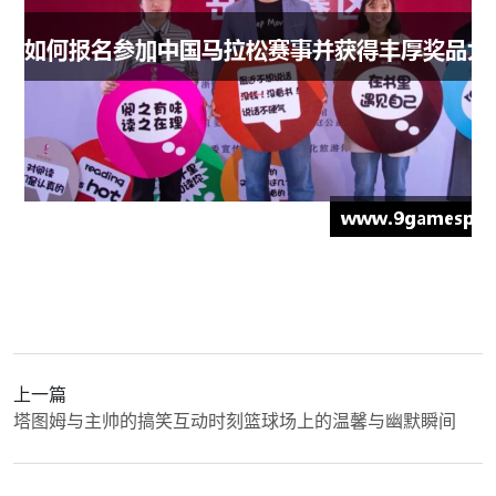
上一篇
塔图姆与主帅的搞笑互动时刻篮球场上的温馨与幽默瞬间