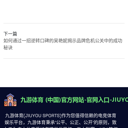
下一篇
如何通过一招逆转口碑的吴艳妮揭示品牌危机公关中的成功
秘诀
九游体育(JIUYOU SPORTS)作为您值得信赖的电竞体育
娱乐平台，九游体育秉承'公平、公正、公开'的原则，致