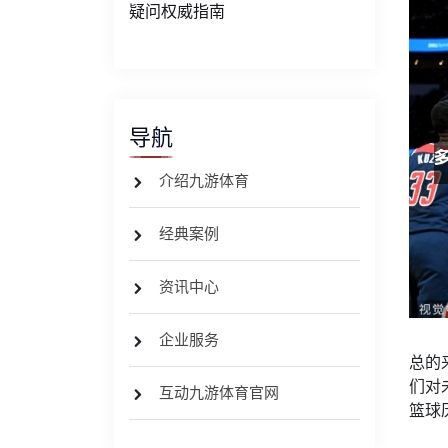
疑问权威指南
导航
介绍九游体育
经典案例
资讯中心
企业服务
总的
们对
互动九游体育官网
篮球