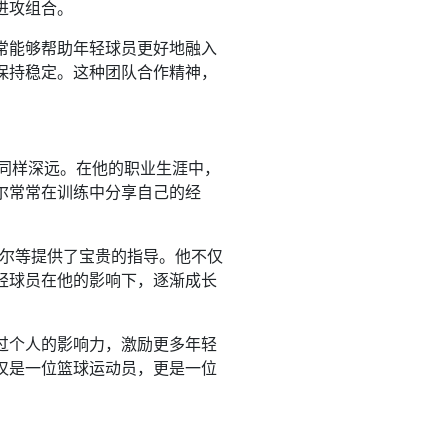
进攻组合。
常能够帮助年轻球员更好地融入
保持稳定。这种团队合作精神，
力同样深远。在他的职业生涯中，
尔常常在训练中分享自己的经
德尔等提供了宝贵的指导。他不仅
轻球员在他的影响下，逐渐成长
过个人的影响力，激励更多年轻
仅是一位篮球运动员，更是一位