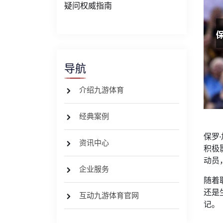
疑问权威指南
导航
介绍九游体育
经典案例
保罗
资讯中心
积极
动员
企业服务
随着
还是
互动九游体育官网
记。