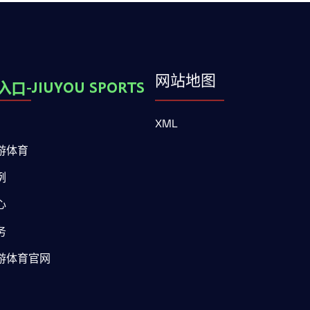
网站地图
XML
游体育
例
心
务
游体育官网