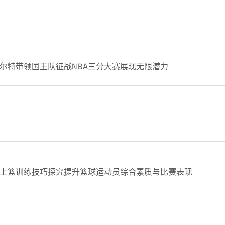
尔特带领国王队征战NBA三分大赛展现无限潜力
上篮训练技巧探究提升篮球运动员综合素质与比赛表现