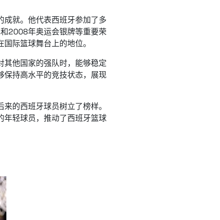
的成就。他代表西班牙参加了多
和2008年奥运会银牌等重要荣
在国际篮球舞台上的地位。
对其他国家的强队时，能够稳定
够保持高水平的竞技状态，展现
后来的西班牙球员树立了榜样。
的年轻球员，推动了西班牙篮球