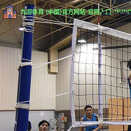
首页
介绍九