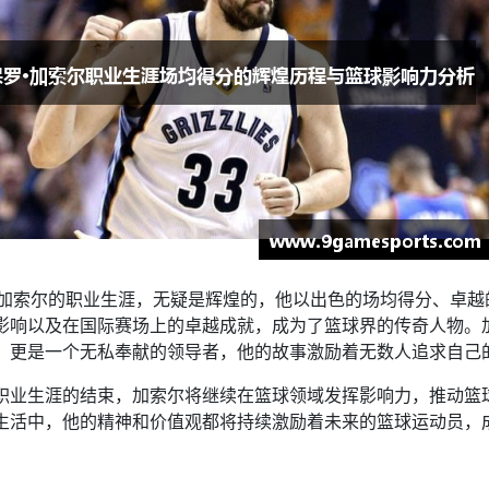
·加索尔的职业生涯，无疑是辉煌的，他以出色的场均得分、卓
影响以及在国际赛场上的卓越成就，成为了篮球界的传奇人物。
，更是一个无私奉献的领导者，他的故事激励着无数人追求自己
职业生涯的结束，加索尔将继续在篮球领域发挥影响力，推动篮
生活中，他的精神和价值观都将持续激励着未来的篮球运动员，