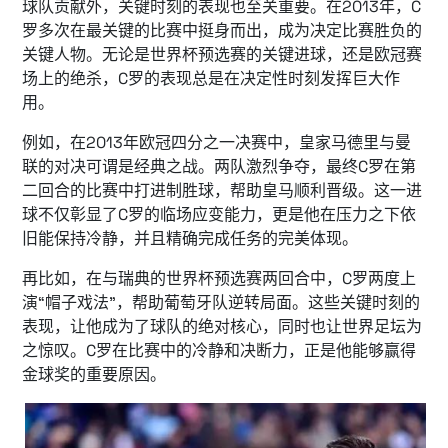
球队贡献外，关键时刻的表现也至关重要。在2013年，C
罗多次在最关键的比赛中挺身而出，成为决定比赛胜负的
关键人物。无论是世界杯预选赛的关键进球，还是欧冠赛
场上的绝杀，C罗的表现总是在决定性时刻发挥巨大作
用。
例如，在2013年欧冠四分之一决赛中，皇家马德里与曼
联的对决可谓是经典之战。两队激烈争夺，最终C罗在第
二回合的比赛中打进制胜球，帮助皇马顺利晋级。这一进
球不仅彰显了C罗的临场应变能力，更是他在压力之下依
旧能保持冷静，并且精确完成任务的完美体现。
再比如，在与瑞典的世界杯预选赛两回合中，C罗两度上
演“帽子戏法”，帮助葡萄牙队逆转局面。这些关键时刻的
表现，让他成为了球队的绝对核心，同时也让世界足坛为
之惊叹。C罗在比赛中的冷静和决断力，正是他能够赢得
金球奖的重要原因。