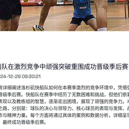
船队在激烈竞争中顽强突破重围成功晋级季后赛
24-12-29 09:30:21
将详细阐述洛杉矶快船队如何在本赛季激烈的竞争环境中，凭借
晋级季后赛。快船队在赛季中经历了无数困难和挑战，但他们依
表现以及教练组的智慧，逐渐走出困境，展现了顽强的竞争力。
之路，分别是：球队的决心与领导力、核心球员的表现与发挥、
作与精神力量。每个方面将通过具体的案例和数据分析，详细呈
，最终成功晋级季后赛。