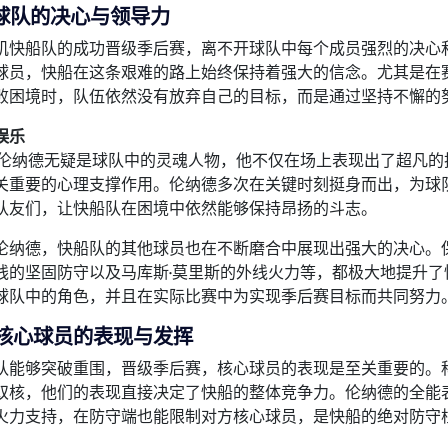
球队的决心与领导力
矶快船队的成功晋级季后赛，离不开球队中每个成员强烈的决心
球员，快船在这条艰难的路上始终保持着强大的信念。尤其是在
败困境时，队伍依然没有放弃自己的目标，而是通过坚持不懈的
娱乐
·伦纳德无疑是球队中的灵魂人物，他不仅在场上表现出了超凡
关重要的心理支撑作用。伦纳德多次在关键时刻挺身而出，为球
队友们，让快船队在困境中依然能够保持昂扬的斗志。
伦纳德，快船队的其他球员也在不断磨合中展现出强大的决心。保
线的坚固防守以及马库斯·莫里斯的外线火力等，都极大地提升
球队中的角色，并且在实际比赛中为实现季后赛目标而共同努力
核心球员的表现与发挥
队能够突破重围，晋级季后赛，核心球员的表现是至关重要的。科
双核，他们的表现直接决定了快船的整体竞争力。伦纳德的全能
火力支持，在防守端也能限制对方核心球员，是快船的绝对防守