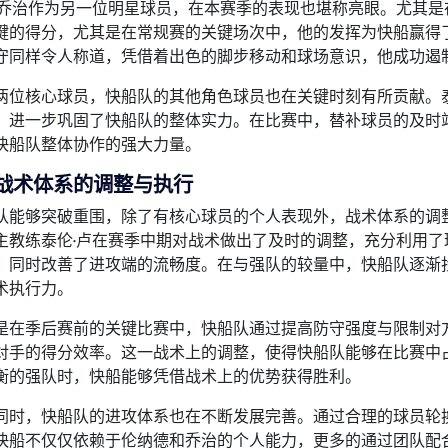
·乔治作为另一位明星球员，在本赛季的表现也堪称亮眼。尤其
键的得分，尤其是在常规赛的关键场次中，他的发挥为快船赢得
守同样令人称道，凭借着出色的脚步移动和球场意识，他成功遏
两位核心球员，快船队的其他角色球员也在关键时刻有所贡献。
，进一步巩固了快船队的整体实力。在比赛中，替补球员的及时
快船队整体协作的强大力量。
战术体系的调整与执行
队能够突破重围，除了有核心球员的个人表现外，战术体系的调
主教练泰伦·卢在赛季中期对战术做出了及时的调整，充分利用
，同时改善了进攻端的流畅度。在与强队的较量中，快船队逐渐
术执行力。
是在季后赛前的关键比赛中，快船队通过提高防守强度与限制对
对手的得分效率。这一战术上的调整，使得快船队能够在比赛中
衡的强队时，快船能够凭借战术上的优势获得胜利。
同时，快船队的进攻体系也在不断发展完善。通过合理的球员轮
快船不仅仅依赖于伦纳德和乔治的个人能力，更多的通过团队配