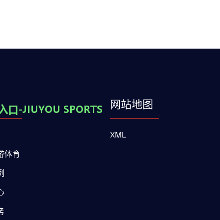
网站地图
XML
游体育
例
心
务