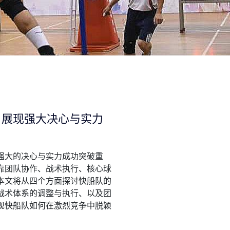
 展现强大决心与实力
强大的决心与实力成功突破重
靠团队协作、战术执行、核心球
本文将从四个方面探讨快船队的
战术体系的调整与执行、以及团
现快船队如何在激烈竞争中脱颖