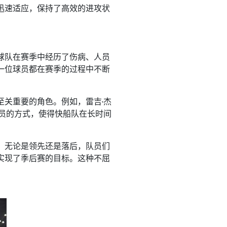
迅速适应，保持了高效的进攻状
球队在赛季中经历了伤病、人员
一位球员都在赛季的过程中不断
至关重要的角色。例如，雷吉·杰
球员的方式，使得快船队在长时间
，无论是领先还是落后，队员们
实现了季后赛的目标。这种不屈