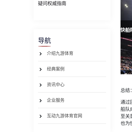
疑问权威指南
导航
介绍九游体育
经典案例
资讯中心
总结
企业服务
通过
船队
互动九游体育官网
至关
也为