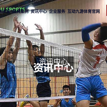
游体育
经典案例
资讯中心
企业服务
互动九游体育官网
资讯中心
首页-
资讯中心