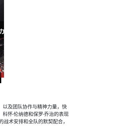
，以及团队协作与精神力量，快
科怀·伦纳德和保罗·乔治的表现
卢的战术安排和全队的默契配合，