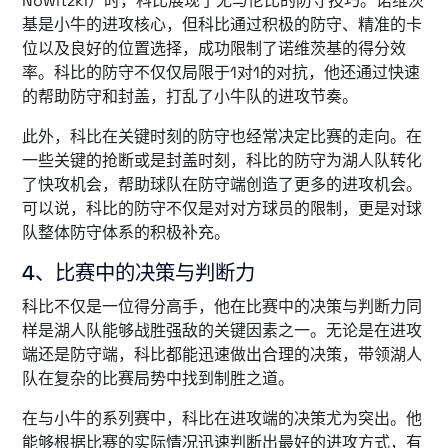
Nowitzki）时，科比展现了无与伦比的防守技巧。诺维茨
基是小牛的进攻核心，但科比通过积极的防守、精准的卡
位以及良好的位置选择，成功限制了诺维茨基的得分效
率。科比的防守不仅仅局限于1对1的对抗，他还通过快速
的帮助防守和封盖，打乱了小牛队的进攻节奏。
此外，科比在关键时刻的防守也经常决定比赛的走向。在
一些关键的抢断或是封盖时刻，科比的防守为湖人队转化
了快攻机会，帮助球队在防守端创造了更多的进攻机会。
可以说，科比的防守不仅是对对方球员的限制，更是对球
队整体防守体系的积极补充。
4、比赛中的决策与判断力
科比不仅是一位得分高手，他在比赛中的决策与判断力同
样是湖人队能够战胜强敌的关键因素之一。无论是在进攻
端还是防守端，科比都能迅速做出合理的决策，带领湖人
队在复杂的比赛局势中找到制胜之道。
在与小牛的系列赛中，科比在进攻端的决策尤为突出。他
能够根据比赛的实际情况迅速判断出最好的进攻方式，有