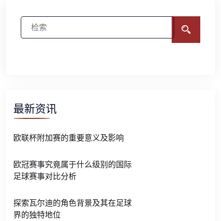
最新资讯
欧联杯附加赛的重要意义及影响
欧冠赛事究竟属于什么级别的国际
足球赛事对比分析
探索瓦尔迪的角色背景及其在足球
界的独特地位