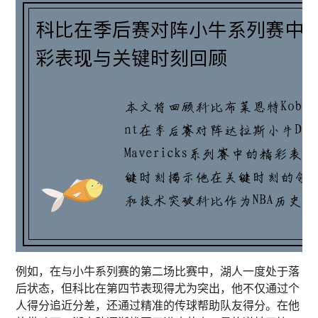
例如，在与小牛系列赛的第二场比赛中，湖人一度处于落
后状态，但科比在第四节表现得尤为突出，他不仅通过个
人得分追近分差，还通过精准的传球帮助队友得分。在他