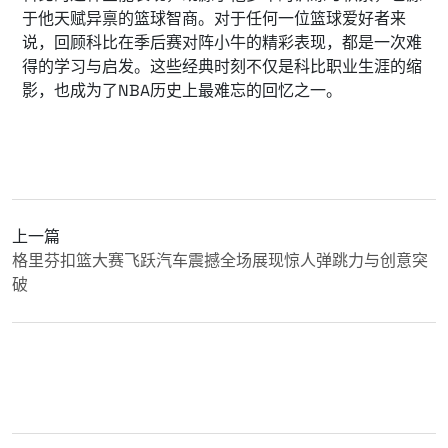
于他天赋异禀的篮球智商。对于任何一位篮球爱好者来
说，回顾科比在季后赛对阵小牛的精彩表现，都是一次难
得的学习与启发。这些经典时刻不仅是科比职业生涯的缩
影，也成为了NBA历史上最难忘的回忆之一。
上一篇
格里芬扣篮大赛飞跃汽车震撼全场展现惊人弹跳力与创意突
破