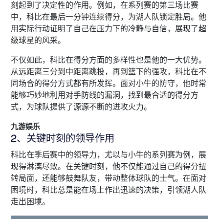
刻起到了决定性的作用。例如，在系列赛的第三场比赛
中，科比在最后一分钟连续得分，为湖人队锁定胜局。他
用实际行动证明了自己在压力下的冷静与自信，展现了超
级球星的风采。
不仅如此，科比在得分方面的多样性也是他的一大优势。
从远距离三分到中距离跳投，再到篮下的强攻，科比在不
同场合的得分方式都有所发挥。面对小牛的防守，他时常
能够巧妙地利用对手防线的漏洞，找到最合适的得分方
式，为球队提供了源源不断的进攻火力。
九游娱乐
2、关键时刻的领导作用
科比在季后赛中的领导力，尤以与小牛的系列赛为例，展
现得淋漓尽致。在关键时刻，他不仅能通过自己的得分扭
转局面，还能够鼓舞队友，带动整体球队的士气。在面对
困境时，科比总是能在场上作出迅速的决策，引领湖人队
走出困境。