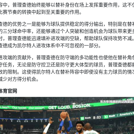
容中，普理查德始终能够以替补身份在场上发挥重要作用，这不
比赛节奏的转换中起到至关重要的作用。
查德的优势之一是能够为球队提供稳定的得分输出，特别是在替
的三分球命中率，还能够通过个人突破和创造机会为球队带来更
时，普理查德能迅速填补进攻端的空缺，帮助球队保持攻势不减。
查德成为凯尔特人进攻体系中不可忽视的一部分。
进攻端的贡献外，普理查德在防守端的多功能性也使他在替补角
守任务，无论是防守控卫还是防守更大体型的球员，普理查德都
效的限制。这使得凯尔特人在替补阵容中即使没有主力球员的情
减少对方得分机会。
体育官网