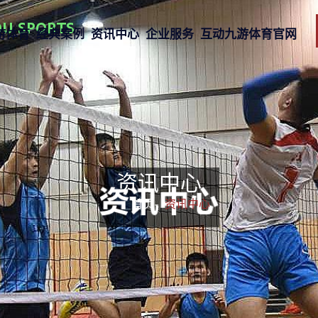
游体育
经典案例
资讯中心
企业服务
互动九游体育官网
资讯中心
首页-
资讯中心