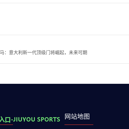
马：意大利新一代顶级门将崛起，未来可期
网站地图