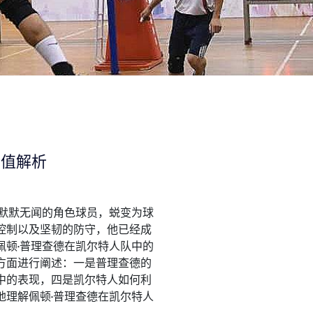
价值解析
名默默无闻的角色球员，蜕变为球
控制以及坚韧的防守，他已经成
佩顿·普理查德在凯尔特人队中的
方面进行阐述：一是普理查德的
中的表现，四是凯尔特人如何利
地理解佩顿·普理查德在凯尔特人