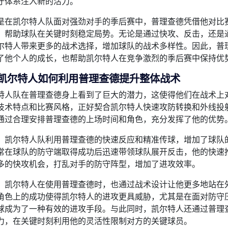
守体系注入新的活力。
是在凯尔特人队面对强劲对手的季后赛中，普理查德凭借他对比
，帮助球队在关键时刻稳定局势。无论是通过快攻、反击，还是
尔特人带来更多的战术选择，增加球队的战术多样性。因此，普
了他个人的成长，也帮助凯尔特人在竞争激烈的季后赛中保持优
、凯尔特人如何利用普理查德提升整体战术
特人队在普理查德身上看到了巨大的潜力，这使得他们在战术上
技术特点和比赛风格，正好契合凯尔特人快速攻防转换和外线投
通过合理安排普理查德的上场时间和角色，充分发挥了他的优势
，凯尔特人队利用普理查德的快速反应和精准传球，增加了球队
常在球队的防守端取得成功后迅速带领球队展开反击，他的快速
多的快攻机会，打乱对手的防守阵型，增加了进攻效率。
，凯尔特人在使用普理查德时，也通过战术设计让他更多地站在
角色上的成功使得凯尔特人的进攻更具威胁，尤其是在面对防守
球成为了一种有效的进攻手段。与此同时，凯尔特人还通过普理
力，在关键时刻利用他的灵活性限制对方的关键球员。