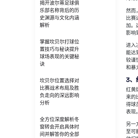
揭开波尔蒂足球俱
乐部名称背后的历
然而
史渊源与文化内涵
比赛
解析
加。
影响
掌握坎贝尔打球位
进入
置技巧与秘诀提升
能达
球场表现的关键秘
较谨
诀
和暴
3、
坎贝尔位置选择对
比赛战术布局及胜
红黄
负走向的深远影响
来的
分析
得球
表现
全方位深度解析冬
另一
窗转会开启具体时
至可
间并解答你的全部