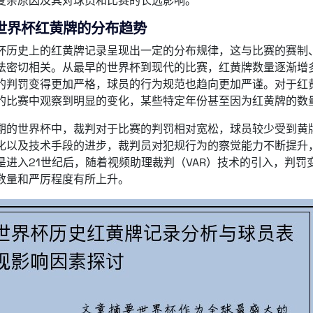
复杂原因及其对球员和比赛的长远影响。
世界杯红黄牌的分布趋势
杯历史上的红黄牌记录呈现出一定的分布规律，这与比赛的赛制
法密切相关。从最早的世界杯到现代的比赛，红黄牌数量逐渐增多
的判罚变得更加严格，球员的行为规范也趋向更加严谨。对于红
的比赛中观察到明显的变化，某些特定年份甚至因为红黄牌的数
期的世界杯中，裁判对于比赛的判罚相对宽松，球员较少受到黄
化以及技术手段的进步，裁判员对犯规行为的察觉能力不断提升
是进入21世纪后，随着视频助理裁判（VAR）技术的引入，判
数量和严厉程度有所上升。