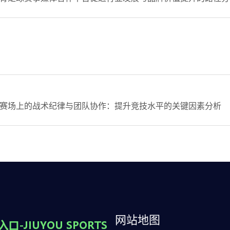
赛场上的战术纪律与团队协作：提升竞技水平的关键因素分析
网站地图