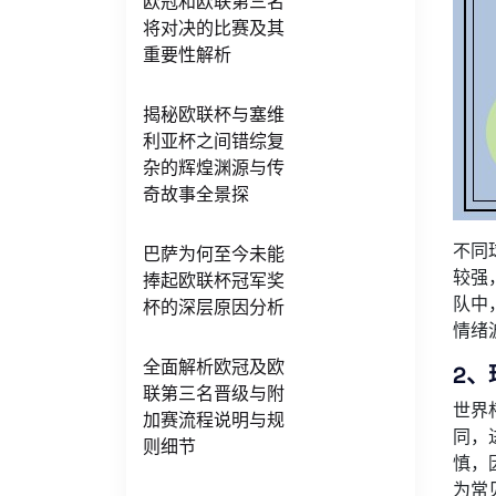
欧冠和欧联第三名
将对决的比赛及其
重要性解析
揭秘欧联杯与塞维
利亚杯之间错综复
杂的辉煌渊源与传
奇故事全景探
不同
巴萨为何至今未能
较强
捧起欧联杯冠军奖
队中
杯的深层原因分析
情绪
全面解析欧冠及欧
2、
联第三名晋级与附
世界
加赛流程说明与规
同，
则细节
慎，
为常