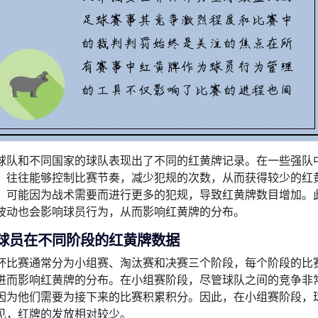
球队和不同国家的球队表现出了不同的红黄牌记录。在一些强队
，往往能够控制比赛节奏，减少犯规的次数，从而获得较少的红
，可能因为战术需要而进行更多的犯规，导致红黄牌数目增加。
波动也会影响球员行为，从而影响红黄牌的分布。
球员在不同阶段的红黄牌数据
杯比赛通常分为小组赛、淘汰赛和决赛三个阶段，每个阶段的比
进而影响红黄牌的分布。在小组赛阶段，尽管球队之间的竞争非
因为他们需要为接下来的比赛积累积分。因此，在小组赛阶段，
见，红牌的发放相对较少。