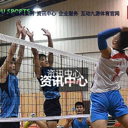
游体育
经典案例
资讯中心
企业服务
互动九游体育官网
资讯中心
首页-
资讯中心