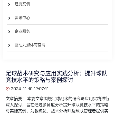
经典案例
资讯中心
企业服务
互动九游体育官网
足球战术研究与应用实践分析：提升球队
竞技水平的策略与案例探讨
2024-11-19 12:07:11
文章摘要： 本篇文章围绕足球战术的研究与应用实践进行
深入探讨，旨在通过多角度分析提升球队竞技水平的策略
与实际案例，为教练员、战术分析师及球队管理者提供实