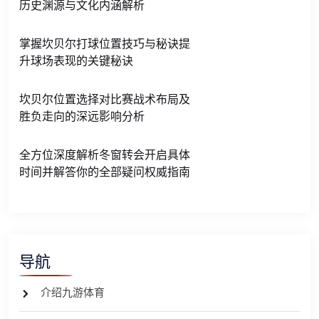
历史渊源与文化内涵解析
掌握坎贝尔打球位置技巧与秘诀提
升球场表现的关键秘诀
坎贝尔位置选择对比赛战术布局及
胜负走向的深远影响分析
全方位深度解析冬窗转会开启具体
时间并解答你的全部疑问权威指南
导航
介绍九游体育