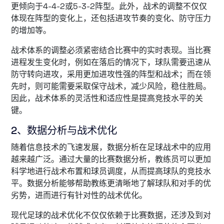
更倾向于4-4-2或5-3-2阵型。此外，战术的调整不仅仅
体现在阵型的变化上，还包括进攻节奏的变化、防守压力
的增加等。
战术体系的调整必须紧密结合比赛中的实时表现。当比赛
进程发生变化时，例如在落后的情况下，球队需要迅速从
防守转向进攻，采用更加进攻性强的阵型和战术；而在领
先时，则可能需要采取保守战术，减少风险，稳住胜局。
因此，战术体系的灵活性和适应性是提高竞技水平的关
键。
2、数据分析与战术优化
随着信息技术的飞速发展，数据分析在足球战术中的应用
越来越广泛。通过大量的比赛数据分析，教练员可以更加
科学地进行战术布置和球员调度，从而提高球队的竞技水
平。数据分析能够帮助教练更清晰地了解球队和对手的优
劣势，进而进行有针对性的战术优化。
现代足球的战术优化不仅仅依赖于比赛数据，还涉及到对