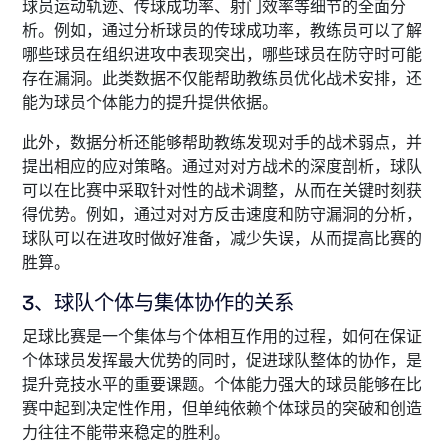
球员运动轨迹、传球成功率、射门效率等细节的全面分
析。例如，通过分析球员的传球成功率，教练员可以了解
哪些球员在组织进攻中表现突出，哪些球员在防守时可能
存在漏洞。此类数据不仅能帮助教练员优化战术安排，还
能为球员个体能力的提升提供依据。
此外，数据分析还能够帮助教练发现对手的战术弱点，并
提出相应的应对策略。通过对对方战术的深度剖析，球队
可以在比赛中采取针对性的战术调整，从而在关键时刻获
得优势。例如，通过对对方反击速度和防守漏洞的分析，
球队可以在进攻时做好准备，减少失误，从而提高比赛的
胜算。
3、球队个体与集体协作的关系
足球比赛是一个集体与个体相互作用的过程，如何在保证
个体球员发挥最大优势的同时，促进球队整体的协作，是
提升竞技水平的重要课题。个体能力强大的球员能够在比
赛中起到决定性作用，但单纯依赖个体球员的突破和创造
力往往不能带来稳定的胜利。