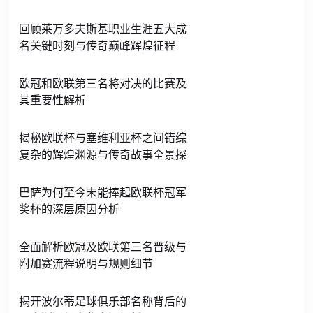
回顾莱万多夫斯基职业生涯五大成
名关键时刻与传奇巅峰辉煌征程
欧冠和欧联第三名将对决的比赛及
其重要性解析
揭秘欧联杯与塞维利亚杯之间错综
复杂的辉煌渊源与传奇故事全景探
巴萨为何至今未能捧起欧联杯冠军
奖杯的深层原因分析
全面解析欧冠及欧联第三名晋级与
附加赛流程说明与规则细节
揭开波尔蒂足球俱乐部名称背后的