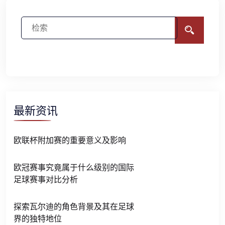
最新资讯
欧联杯附加赛的重要意义及影响
欧冠赛事究竟属于什么级别的国际
足球赛事对比分析
探索瓦尔迪的角色背景及其在足球
界的独特地位