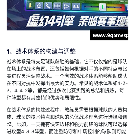
1、战术体系的构建与调整
战术体系是每支足球队获胜的基础，它不仅仅指的是球队
在场上的战术布置，还包括如何根据对手的不同特点与比
赛进程灵活调整战术。一个有效的战术体系能够帮助球队
在不同对抗中发挥出最大的实力。常见的战术体系如4-3-
3、4-4-2等，都是经过多次比赛实践的总结和提炼，每
种阵型都有其独特的优势和局限性。
在战术体系的构建过程中，教练员需要根据球队的人员构
成、球员的技术特点和球队的总体战术理念进行选择和调
整。比如，一支拥有快速边锋和强力前锋的球队可以选择
进攻型4-3-3阵型，而注重防守和中场控制的球队则可能