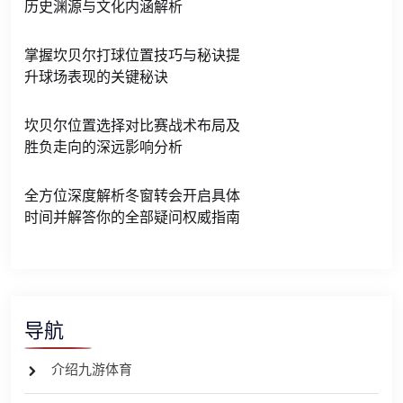
历史渊源与文化内涵解析
掌握坎贝尔打球位置技巧与秘诀提
升球场表现的关键秘诀
坎贝尔位置选择对比赛战术布局及
胜负走向的深远影响分析
全方位深度解析冬窗转会开启具体
时间并解答你的全部疑问权威指南
导航
介绍九游体育