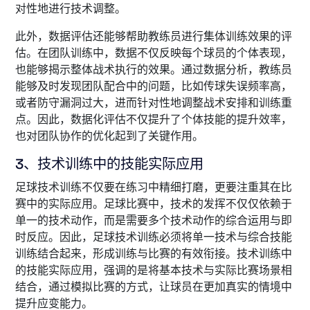
对性地进行技术调整。
此外，数据评估还能够帮助教练员进行集体训练效果的评
估。在团队训练中，数据不仅反映每个球员的个体表现，
也能够揭示整体战术执行的效果。通过数据分析，教练员
能够及时发现团队配合中的问题，比如传球失误频率高，
或者防守漏洞过大，进而针对性地调整战术安排和训练重
点。因此，数据化评估不仅提升了个体技能的提升效率，
也对团队协作的优化起到了关键作用。
3、技术训练中的技能实际应用
足球技术训练不仅要在练习中精细打磨，更要注重其在比
赛中的实际应用。足球比赛中，技术的发挥不仅仅依赖于
单一的技术动作，而是需要多个技术动作的综合运用与即
时反应。因此，足球技术训练必须将单一技术与综合技能
训练结合起来，形成训练与比赛的有效衔接。技术训练中
的技能实际应用，强调的是将基本技术与实际比赛场景相
结合，通过模拟比赛的方式，让球员在更加真实的情境中
提升应变能力。