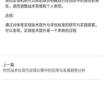
效的反馈机制可以帮助球员明确自己在团队中的角色和责
任，进而调整战术思维和个人表现。
总结：
通过对体育足球技术提升与评估标准的研究与实践探索，
可以发现，足球技术提升是一个系统的过程
上一篇
传控战术在现代足球比赛中的应用与发展趋势分析