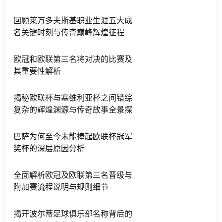
回顾莱万多夫斯基职业生涯五大成
名关键时刻与传奇巅峰辉煌征程
欧冠和欧联第三名将对决的比赛及
其重要性解析
揭秘欧联杯与塞维利亚杯之间错综
复杂的辉煌渊源与传奇故事全景探
巴萨为何至今未能捧起欧联杯冠军
奖杯的深层原因分析
全面解析欧冠及欧联第三名晋级与
附加赛流程说明与规则细节
揭开波尔蒂足球俱乐部名称背后的