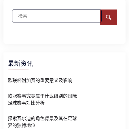
最新资讯
欧联杯附加赛的重要意义及影响
欧冠赛事究竟属于什么级别的国际
足球赛事对比分析
探索瓦尔迪的角色背景及其在足球
界的独特地位