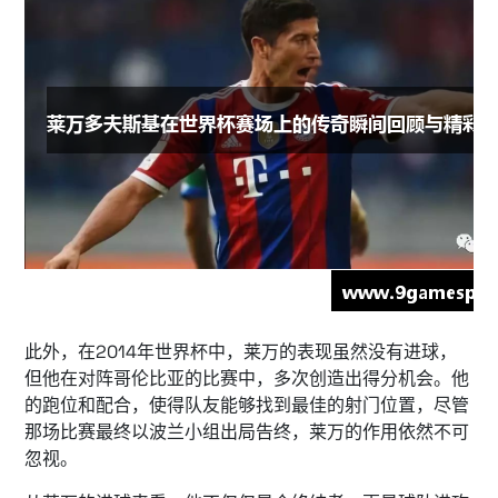
此外，在2014年世界杯中，莱万的表现虽然没有进球，
但他在对阵哥伦比亚的比赛中，多次创造出得分机会。他
的跑位和配合，使得队友能够找到最佳的射门位置，尽管
那场比赛最终以波兰小组出局告终，莱万的作用依然不可
忽视。