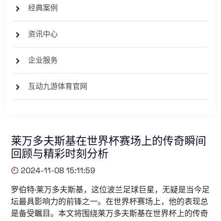
经典案例
资讯中心
企业服务
互动九游体育官网
莱万多夫斯基在世界杯赛场上的传奇瞬间
回顾与精彩时刻分析
2024-11-08 15:11:59
罗伯特·莱万多夫斯基，这位波兰足球巨星，无疑是当今足
坛最具影响力的前锋之一。在世界杯赛场上，他的表现总
是备受瞩目。本文将围绕莱万多夫斯基在世界杯上的传奇