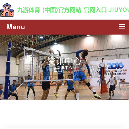
资讯中心
资讯中心
首页-