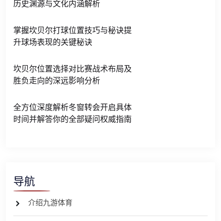
历史渊源与文化内涵解析
掌握坎贝尔打球位置技巧与秘诀提
升球场表现的关键秘诀
坎贝尔位置选择对比赛战术布局及
胜负走向的深远影响分析
全方位深度解析冬窗转会开启具体
时间并解答你的全部疑问权威指南
导航
介绍九游体育