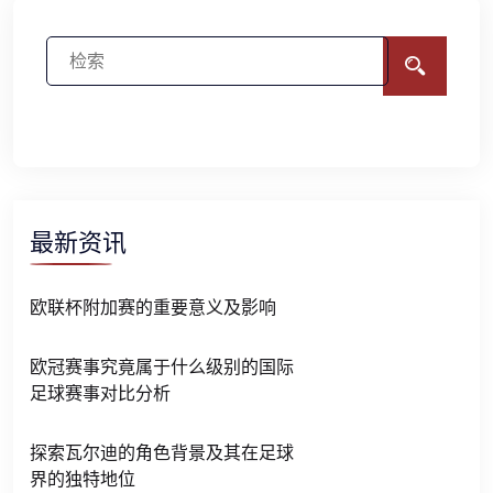
最新资讯
欧联杯附加赛的重要意义及影响
欧冠赛事究竟属于什么级别的国际
足球赛事对比分析
探索瓦尔迪的角色背景及其在足球
界的独特地位