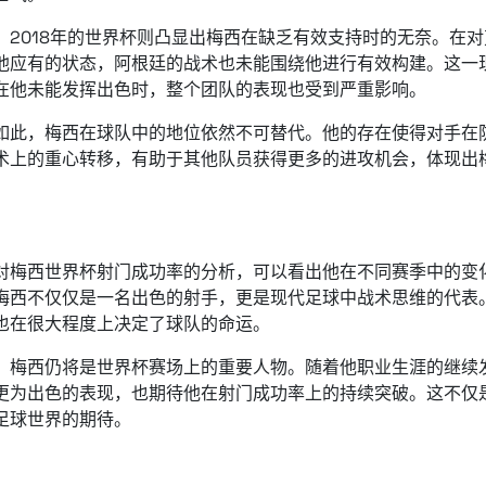
，2018年的世界杯则凸显出梅西在缺乏有效支持时的无奈。在
他应有的状态，阿根廷的战术也未能围绕他进行有效构建。这一
在他未能发挥出色时，整个团队的表现也受到严重影响。
如此，梅西在球队中的地位依然不可替代。他的存在使得对手在
术上的重心转移，有助于其他队员获得更多的进攻机会，体现出
：
对梅西世界杯射门成功率的分析，可以看出他在不同赛季中的变
梅西不仅仅是一名出色的射手，更是现代足球中战术思维的代表
也在很大程度上决定了球队的命运。
，梅西仍将是世界杯赛场上的重要人物。随着他职业生涯的继续
更为出色的表现，也期待他在射门成功率上的持续突破。这不仅
足球世界的期待。