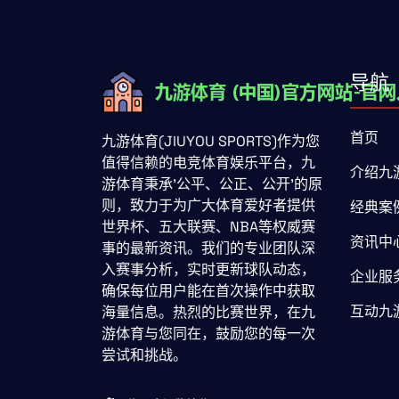
导航
首页
九游体育(JIUYOU SPORTS)作为您
值得信赖的电竞体育娱乐平台，九
介绍九
游体育秉承'公平、公正、公开'的原
则，致力于为广大体育爱好者提供
经典案
世界杯、五大联赛、NBA等权威赛
资讯中
事的最新资讯。我们的专业团队深
入赛事分析，实时更新球队动态，
企业服
确保每位用户能在首次操作中获取
互动九
海量信息。热烈的比赛世界，在九
游体育与您同在，鼓励您的每一次
尝试和挑战。