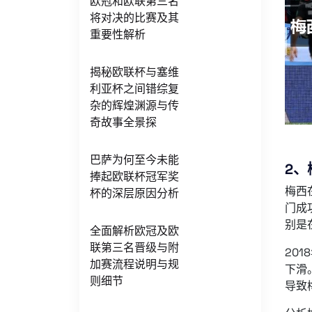
欧冠和欧联第三名
将对决的比赛及其
重要性解析
揭秘欧联杯与塞维
利亚杯之间错综复
杂的辉煌渊源与传
奇故事全景探
巴萨为何至今未能
2、
捧起欧联杯冠军奖
梅西
杯的深层原因分析
门成
别是
全面解析欧冠及欧
联第三名晋级与附
20
加赛流程说明与规
下滑
则细节
导致