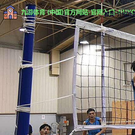
首页
介绍九