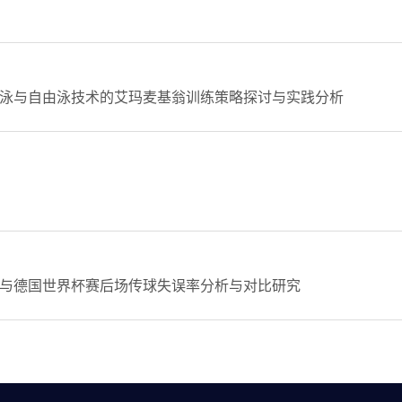
泳与自由泳技术的艾玛麦基翁训练策略探讨与实践分析
与德国世界杯赛后场传球失误率分析与对比研究