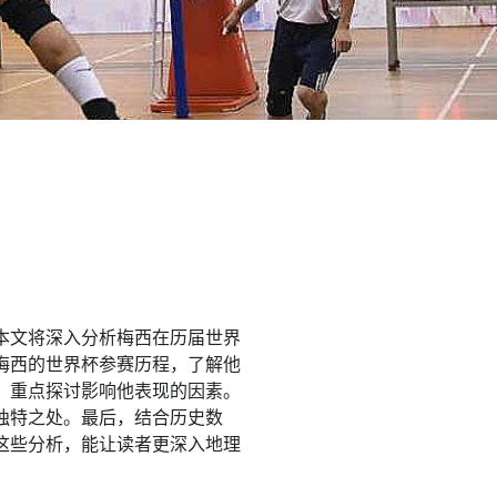
本文将深入分析梅西在历届世界
梅西的世界杯参赛历程，了解他
，重点探讨影响他表现的因素。
独特之处。最后，结合历史数
这些分析，能让读者更深入地理